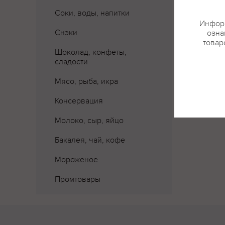
Соки, воды, напитки
Информ
Снэки
озна
товар
Шоколад, конфеты,
сладости
Мясо, рыба, икра
Консервация
Молоко, сыр, яйцо
Бакалея, чай, кофе
Мороженое
Промтовары