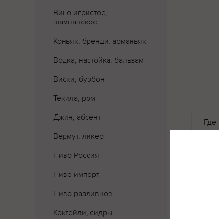
Вино игристое,
шампанское
Коньяк, бренди, арманьяк
Водка, настойка, бальзам
Виски, бурбон
Текила, ром
Джин, абсент
Где 
Вермут, ликер
Пиво Россия
Пиво импорт
Пиво разливное
Коктейли, сидры