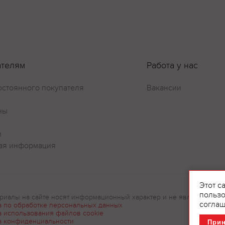
ателям
Работа у нас
остоянного покупателя
Вакансии
ны
и
ая информация
Этот с
пользо
риалы на сайте носят информационный характер и не являются рек
соглаш
а по обработке персональных данных
а использования файлов cookie
а конфиденциальности
При