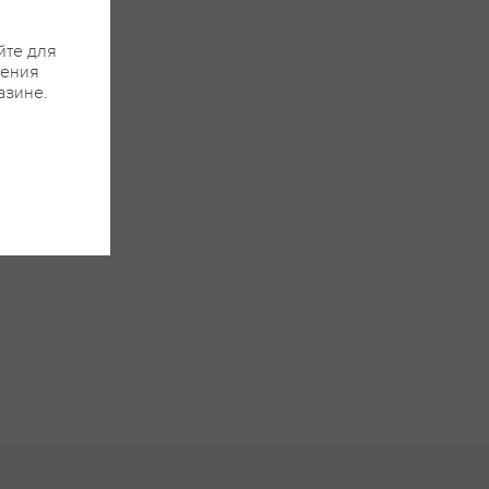
йте для
жения
азине.