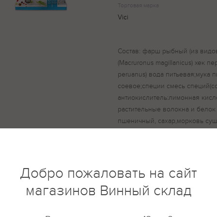
Торговая марка
Vici
Состав: фарш рыбный (из видо
(Macruronus magillanicus) хек пе
peruanus) вода питьевая;мука 
соевое;специи смесь специй(с
антиокислитель:лимонная кисло
растительные волокна и белок 
пшеничный, сахар,морковь суш
гидрокарбонат аммони;экстракт
дрожжей,краситель:куркумин.
сырья.
Добро пожаловать на сайт
магазинов Винный склад
купить?
Описание
Отзывы