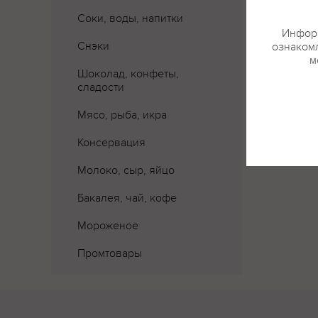
Соки, воды, напитки
Информ
Снэки
ознакомл
м
Шоколад, конфеты,
сладости
Мясо, рыба, икра
Консервация
Молоко, сыр, яйцо
Бакалея, чай, кофе
Мороженое
Промтовары