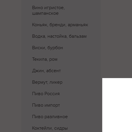
Вино игристое,
шампанское
Коньяк, бренди, арманьяк
Водка, настойка, бальзам
Виски, бурбон
Текила, ром
Джин, абсент
Вермут, ликер
Пиво Россия
Пиво импорт
Пиво разливное
Коктейли, сидры
Где 