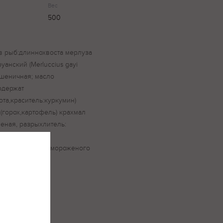
Вес
500
в рыб:длиннохвоста мерлуза
руанский (Merluccius gayi
пшеничная; масло
одержат
та,краситель:куркумин)
(горох,картофель) крахмал
еная, разрыхлитель:
Произведено из мороженого