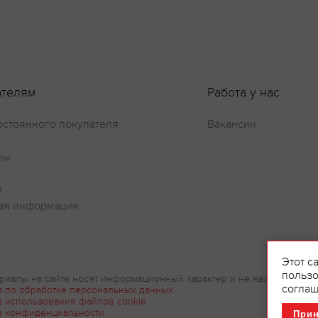
Оставить отзыв
ателям
Работа у нас
остоянного покупателя
Вакансии
ны
и
ая информация
Этот с
пользо
риалы на сайте носят информационный характер и не являются рек
соглаш
а по обработке персональных данных
а использования файлов cookie
а конфиденциальности
При