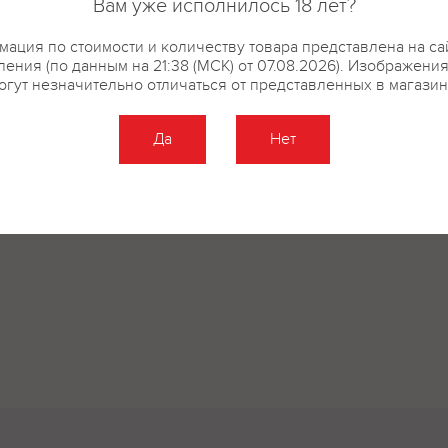
Вам уже исполнилось 18 лет?
ация по стоимости и количеству товара представлена на са
ения (по данным на 21:38 (МСК) от 07.08.2026). Изображени
огут незначительно отличаться от представленных в магазин
Да
Нет
Оставить отзыв