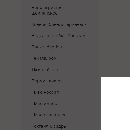
Вино игристое,
шампанское
Коньяк, бренди, арманьяк
Водка, настойка, бальзам
Виски, бурбон
Текила, ром
Джин, абсент
Вермут, ликер
Где 
Пиво Россия
Пиво импорт
Пиво разливное
Коктейли, сидры