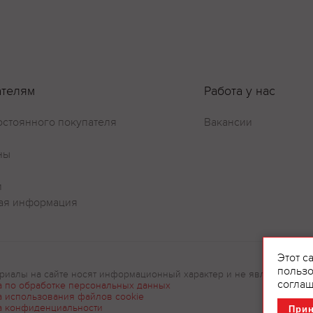
ателям
Работа у нас
остоянного покупателя
Вакансии
ны
и
ая информация
Этот с
пользо
риалы на сайте носят информационный характер и не являются рек
соглаш
а по обработке персональных данных
а использования файлов cookie
а конфиденциальности
При