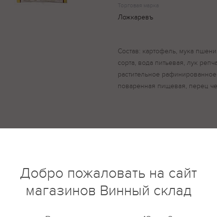
Торговая марка
Ложкаревъ
Состав: картофель, мука пшен
сорта, вода питьевая, лук реп
растительное рафинированное
поваренная пищевая, перец ч
купить?
Описание
Отзывы
Добро пожаловать на сайт
магазинов Винный склад