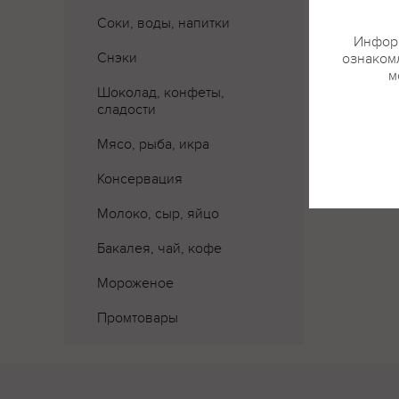
Соки, воды, напитки
Информ
Снэки
ознакомл
м
Шоколад, конфеты,
сладости
Мясо, рыба, икра
Консервация
Молоко, сыр, яйцо
Бакалея, чай, кофе
Мороженое
Промтовары