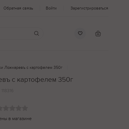
Обратная связь
Войти
Зарегистрироваться
ки Ложкаревъ с картофелем 350г
въ с картофелем 350г
:
118316
ены в магазине