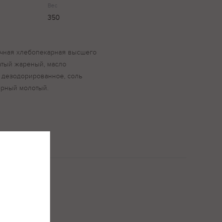
Вес
350
ичная хлебопекарная высшего
чатый жареный, масло
 дезодорированное, соль
ерный молотый.