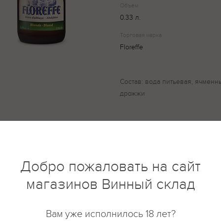
Объем
0.33 л.
Торговая марка
Floreffe
Состав: вода питьевая, ячменны
дрожжи
купить?
Описание
Отзывы
Добро пожаловать на сайт
магазинов Винный склад
Вам уже исполнилось 18 лет?