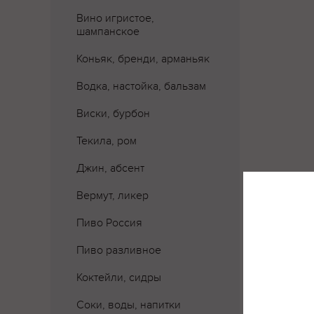
Вино игристое,
шампанское
Коньяк, бренди, арманьяк
Водка, настойка, бальзам
Виски, бурбон
Текила, ром
Джин, абсент
Вермут, ликер
Где 
Пиво Россия
Пиво разливное
Коктейли, сидры
Соки, воды, напитки