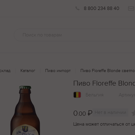
8 800 234 88 40
склад
Каталог
Пиво импорт
Пиво Floreffe Blonde светл
Пиво Floreffe Blo
Бельгия
Артику
0
₽
Нет в наличии
.00
Цена может отличаться от ц