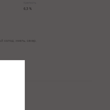
Крепость
6,3 %
й солод, хмель, сахар,