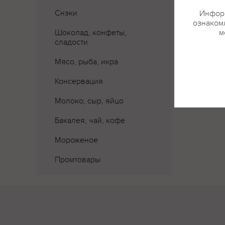
Снэки
Информ
ознакомл
Шоколад, конфеты,
м
сладости
Мясо, рыба, икра
Консервация
Молоко, сыр, яйцо
Бакалея, чай, кофе
Мороженое
Промтовары