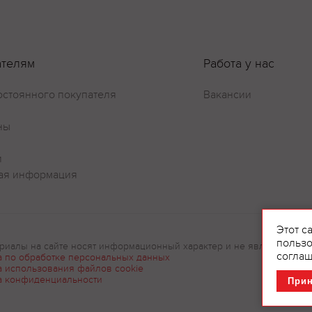
ателям
Работа у нас
остоянного покупателя
Вакансии
ны
и
ая информация
Этот с
пользо
риалы на сайте носят информационный характер и не являются рек
соглаш
а по обработке персональных данных
а использования файлов cookie
а конфиденциальности
При