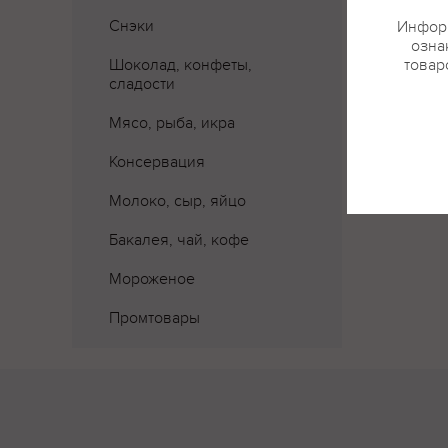
Снэки
Информ
Где 
озна
Шоколад, конфеты,
товар
сладости
Мясо, рыба, икра
Консервация
Молоко, сыр, яйцо
Бакалея, чай, кофе
Мороженое
Промтовары