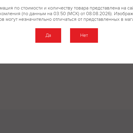
ация по стоимости и количеству товара представлена на са
купить?
Описание
Отзывы
комления (по данным на 03:50 (МСК) от 08.08.2026). Изобра
ов могут незначительно отличаться от представленных в маг
Да
Нет