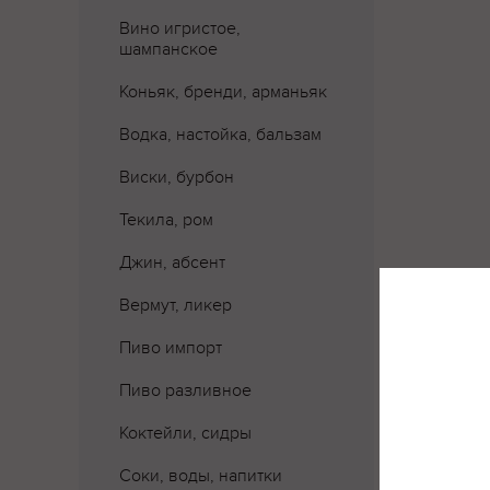
Вино игристое,
шампанское
Коньяк, бренди, арманьяк
Водка, настойка, бальзам
Виски, бурбон
Текила, ром
Джин, абсент
Вермут, ликер
Пиво импорт
Пиво разливное
Коктейли, сидры
Соки, воды, напитки