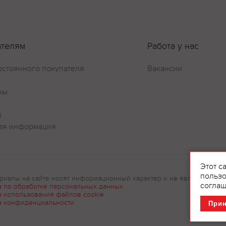
ателям
Работа у нас
Оставить отзыв
остоянного покупателя
Вакансии
ны
и
ая информация
Этот с
пользо
риалы на сайте носят информационный характер и не являются рек
соглаш
а по обработке персональных данных
а использования файлов cookie
а конфиденциальности
При