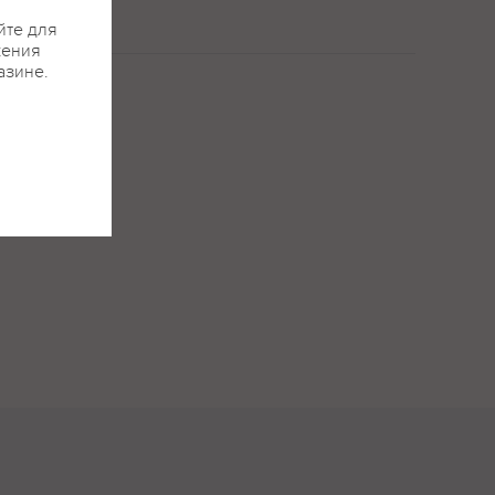
йте для
жения
азине.