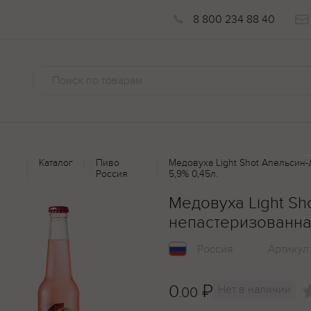
8 800 234 88 40
Каталог
Пиво
Медовуха Light Shot Апельсин-
Россия
5,9% 0,45л.
Медовуха Light Sh
непастеризованная
Россия
Артикул
0
₽
Нет в наличии
.00