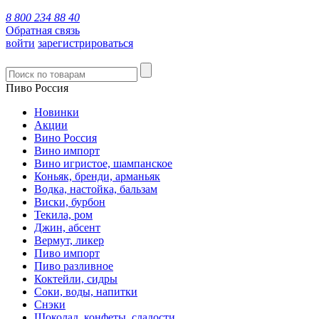
8 800 234 88 40
Обратная связь
войти
зарегистрироваться
Пиво Россия
Новинки
Акции
Вино Россия
Вино импорт
Вино игристое, шампанское
Коньяк, бренди, арманьяк
Водка, настойка, бальзам
Виски, бурбон
Текила, ром
Джин, абсент
Вермут, ликер
Пиво импорт
Пиво разливное
Коктейли, сидры
Соки, воды, напитки
Снэки
Шоколад, конфеты, сладости