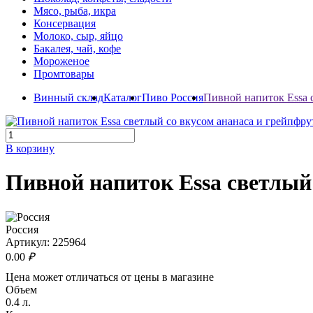
Мясо, рыба, икра
Консервация
Молоко, сыр, яйцо
Бакалея, чай, кофе
Мороженое
Промтовары
Винный склад
Каталог
Пиво Россия
Пивной напиток Essa 
В корзину
Пивной напиток Essa светлый
Россия
Артикул:
225964
0
.00
₽
Цена может отличаться от цены в магазине
Объем
0.4 л.