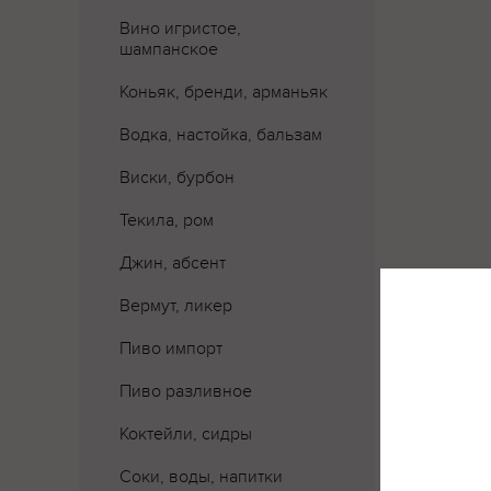
Вино игристое,
шампанское
Коньяк, бренди, арманьяк
Водка, настойка, бальзам
Виски, бурбон
Текила, ром
Джин, абсент
Вермут, ликер
Пиво импорт
Где 
Пиво разливное
Коктейли, сидры
Соки, воды, напитки