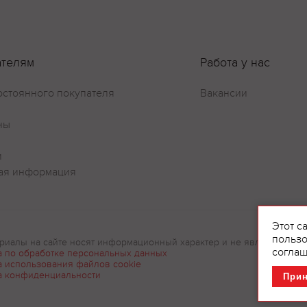
ателям
Работа у нас
остоянного покупателя
Вакансии
ны
и
ая информация
Этот с
пользо
риалы на сайте носят информационный характер и не являются рек
соглаш
а по обработке персональных данных
а использования файлов cookie
а конфиденциальности
При