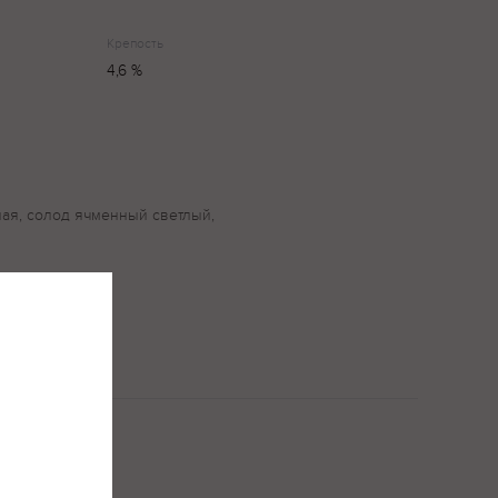
Крепость
4,6 %
ная, солод ячменный светлый,