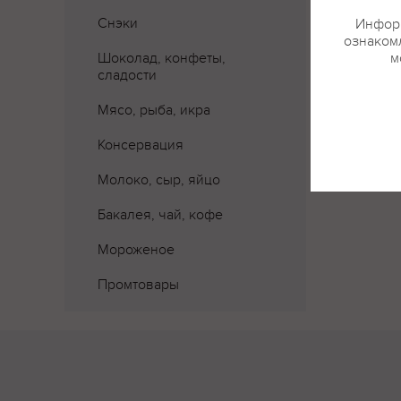
Снэки
Информ
ознакомл
Шоколад, конфеты,
м
сладости
Мясо, рыба, икра
Консервация
Молоко, сыр, яйцо
Бакалея, чай, кофе
Мороженое
Промтовары