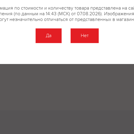
ация по стоимости и количеству товара представлена на са
ения (по данным на 14:43 (МСК) от 07.08.2026). Изображени
огут незначительно отличаться от представленных в магазин
Да
Нет
Оставить отзыв