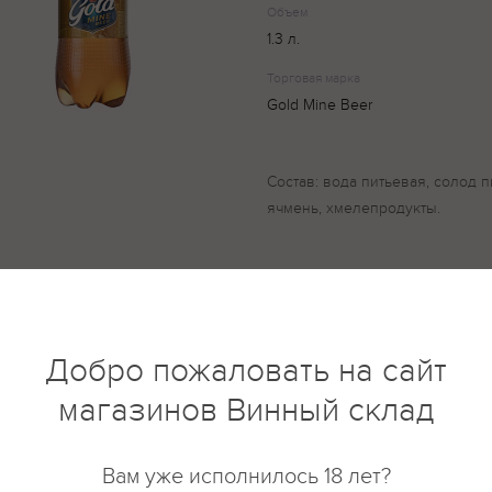
Объем
1.3 л.
Торговая марка
Gold Mine Beer
Состав: вода питьевая, солод
ячмень, хмелепродукты.
купить?
Описание
Отзывы
Добро пожаловать на сайт
магазинов Винный склад
Вам уже исполнилось 18 лет?