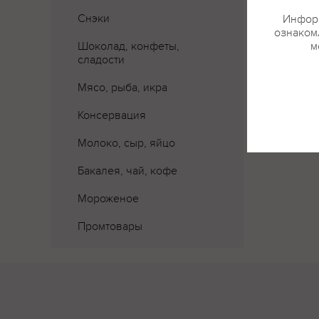
Снэки
Информ
ознакомл
Шоколад, конфеты,
м
сладости
Мясо, рыба, икра
Консервация
Молоко, сыр, яйцо
Бакалея, чай, кофе
Мороженое
Промтовары