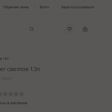
Обратная связь
Войти
Зарегистрироваться
е 1.3л
er светлое 1.3л
:
199311
ены в магазине