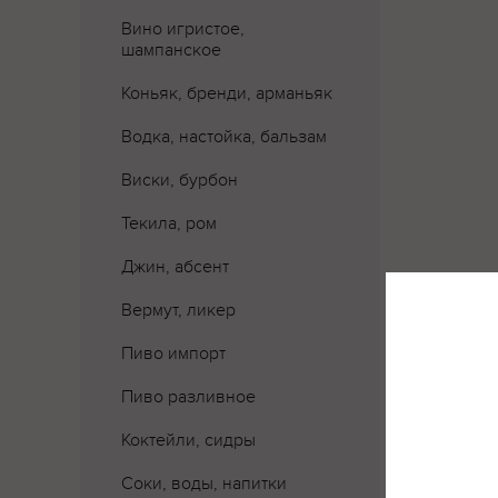
Вино игристое,
шампанское
Коньяк, бренди, арманьяк
Водка, настойка, бальзам
Виски, бурбон
Текила, ром
Джин, абсент
Вермут, ликер
Где 
Пиво импорт
Пиво разливное
Коктейли, сидры
Соки, воды, напитки