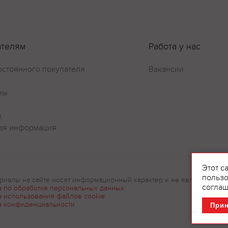
ателям
Работа у нас
остоянного покупателя
Вакансии
ны
и
ая информация
Этот с
пользо
риалы на сайте носят информационный характер и не являются рек
соглаш
а по обработке персональных данных
а использования файлов cookie
а конфиденциальности
При