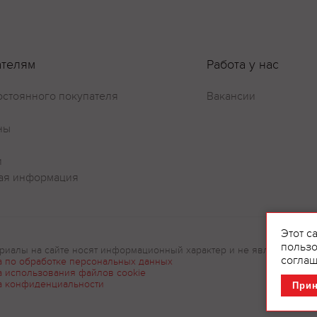
ателям
Работа у нас
остоянного покупателя
Вакансии
ны
и
ая информация
Этот с
пользо
риалы на сайте носят информационный характер и не являются рек
соглаш
а по обработке персональных данных
а использования файлов cookie
а конфиденциальности
При