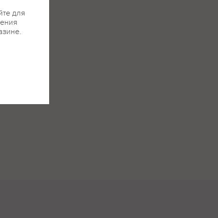
йте для
жения
азине.