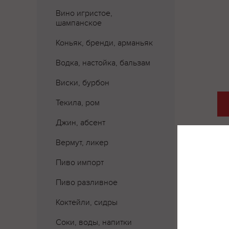
Вино игристое,
шампанское
Коньяк, бренди, арманьяк
Водка, настойка, бальзам
Виски, бурбон
Текила, ром
Джин, абсент
Вермут, ликер
Пиво импорт
Где 
Пиво разливное
Коктейли, сидры
Соки, воды, напитки