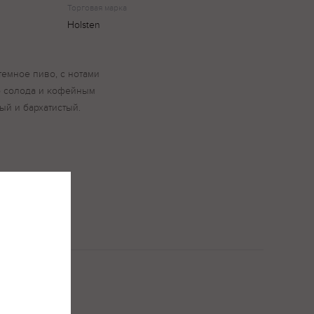
Торговая марка
Holsten
темное пиво, с нотами
о солода и кофейным
ый и бархатистый.