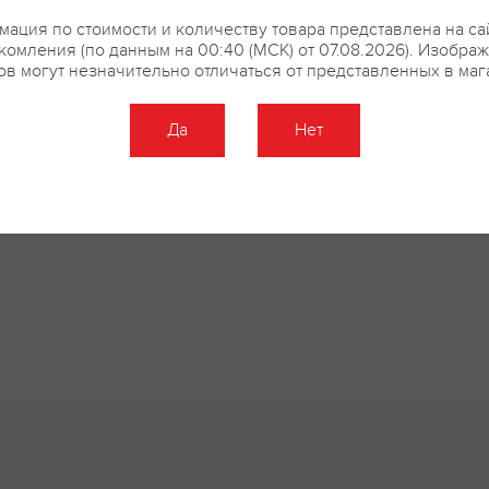
ация по стоимости и количеству товара представлена на са
комления (по данным на 00:40 (МСК) от 07.08.2026). Изобра
ов могут незначительно отличаться от представленных в маг
Да
Нет
Оставить отзыв