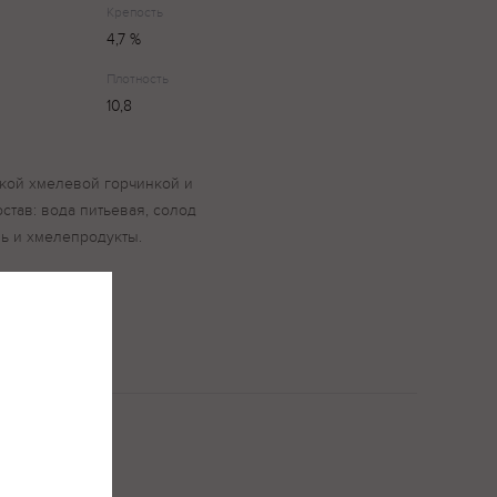
Крепость
4,7 %
Плотность
10,8
кой хмелевой горчинкой и
тав: вода питьевая, солод
ь и хмелепродукты.