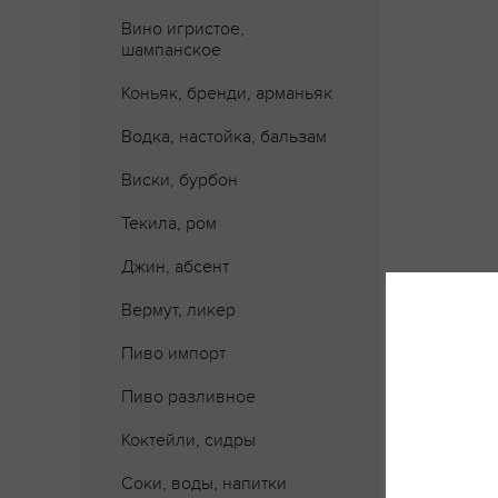
Вино игристое,
шампанское
Коньяк, бренди, арманьяк
Водка, настойка, бальзам
Виски, бурбон
Текила, ром
Джин, абсент
Вермут, ликер
Пиво импорт
Где 
Пиво разливное
Коктейли, сидры
Соки, воды, напитки