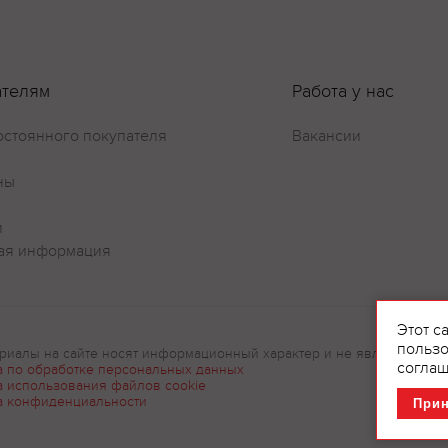
ателям
Работа у нас
остоянного покупателя
Вакансии
ны
и
ая информация
Этот с
пользо
риалы на сайте носят информационный характер и не являются рек
соглаш
а по обработке персональных данных
а использования файлов cookie
а конфиденциальности
При