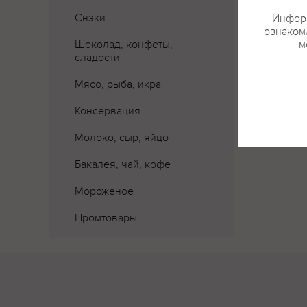
Снэки
Информ
ознакомл
Шоколад, конфеты,
м
сладости
Мясо, рыба, икра
Консервация
Молоко, сыр, яйцо
Бакалея, чай, кофе
Мороженое
Промтовары