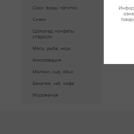
Соки, воды, напитки
Информ
озна
Снэки
товар
Шоколад, конфеты,
сладости
Мясо, рыба, икра
Консервация
Молоко, сыр, яйцо
Бакалея, чай, кофе
Мороженое