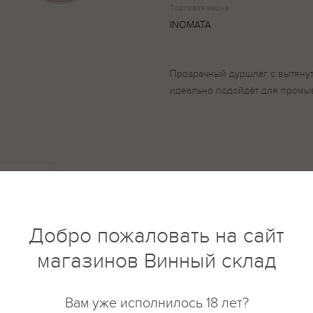
Торговая марка
INOMATA
Прозрачный дуршлаг с вытянут
идеально подойдёт для промыв
купить?
Описание
Отзывы
Добро пожаловать на сайт
магазинов Винный склад
Вам уже исполнилось 18 лет?