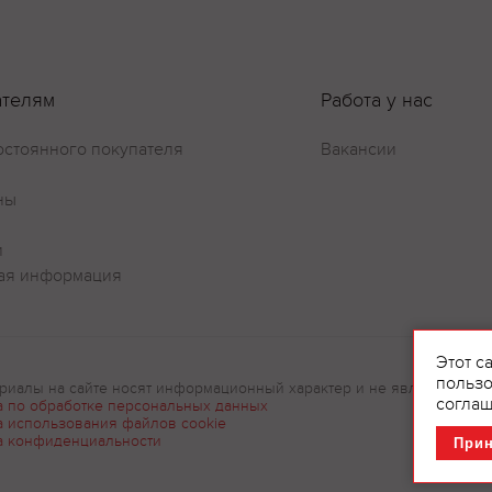
ателям
Работа у нас
остоянного покупателя
Вакансии
ны
и
ая информация
Этот с
пользо
риалы на сайте носят информационный характер и не являются рек
соглаш
а по обработке персональных данных
а использования файлов cookie
а конфиденциальности
При