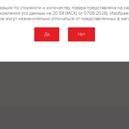
ация по стоимости и количеству товара представлена на са
комления (по данным на 20:58 (МСК) от 07.08.2026). Изобра
ов могут незначительно отличаться от представленных в маг
Да
Нет
Оставить отзыв