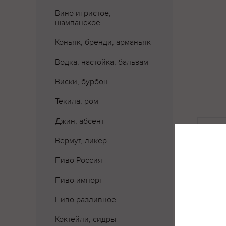
Вино игристое,
шампанское
Коньяк, бренди, арманьяк
Водка, настойка, бальзам
Виски, бурбон
Текила, ром
Джин, абсент
Где 
Вермут, ликер
Пиво Россия
Пиво импорт
Пиво разливное
Коктейли, сидры