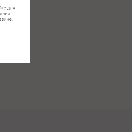
йте для
жения
азине.