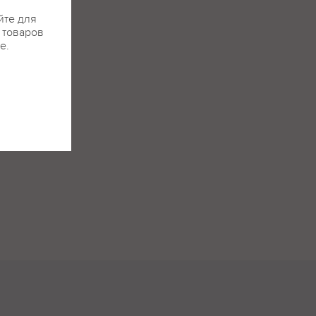
йте для
я товаров
е.