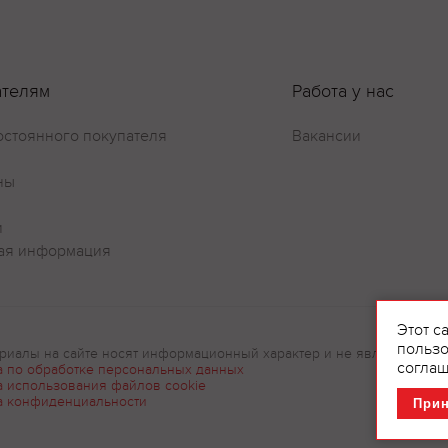
ателям
Работа у нас
остоянного покупателя
Вакансии
ны
и
ая информация
Этот с
пользо
риалы на сайте носят информационный характер и не являются рек
соглаш
а по обработке персональных данных
а использования файлов cookie
а конфиденциальности
При