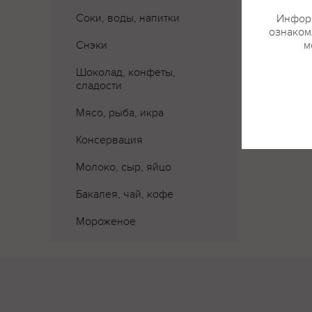
Соки, воды, напитки
Информ
ознакомл
Снэки
м
Шоколад, конфеты,
сладости
Мясо, рыба, икра
Консервация
Молоко, сыр, яйцо
Бакалея, чай, кофе
Мороженое