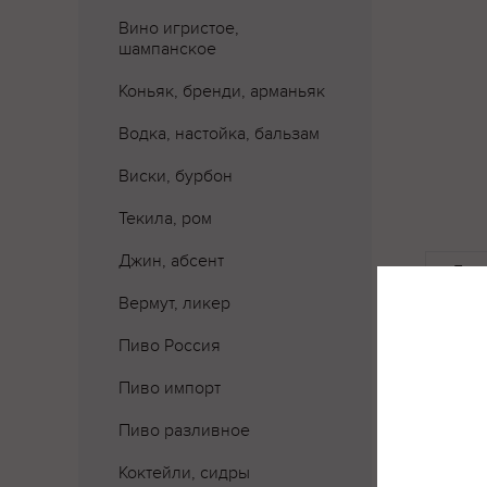
Вино игристое,
шампанское
Коньяк, бренди, арманьяк
Водка, настойка, бальзам
Виски, бурбон
Текила, ром
Джин, абсент
Где 
Вермут, ликер
Пиво Россия
Пиво импорт
Пиво разливное
Коктейли, сидры