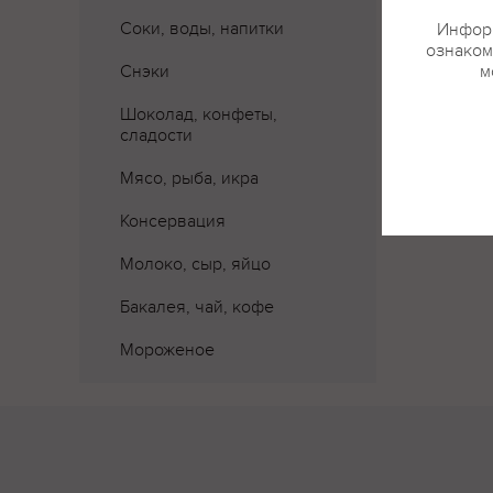
Соки, воды, напитки
Информ
ознаком
Снэки
м
Шоколад, конфеты,
сладости
Мясо, рыба, икра
Консервация
Молоко, сыр, яйцо
Бакалея, чай, кофе
Мороженое