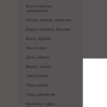
Вино игристое,
шампанское
Коньяк, бренди, арманьяк
Водка, настойка, бальзам
Виски, бурбон
Текила, ром
Джин, абсент
Где 
Вермут, ликер
Пиво Россия
Пиво импорт
Пиво разливное
Коктейли, сидры