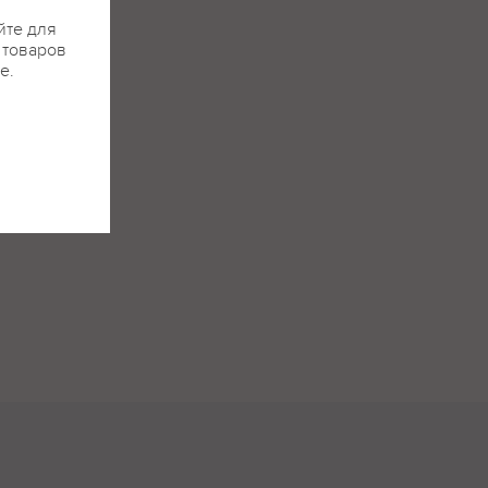
йте для
 товаров
е.