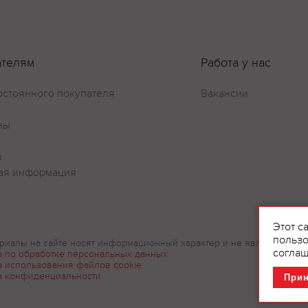
ателям
Работа у нас
остоянного покупателя
Вакансии
ны
и
ая информация
Этот с
пользо
риалы на сайте носят информационный характер и не являются рек
соглаш
а по обработке персональных данных
а использования файлов cookie
а конфиденциальности
При