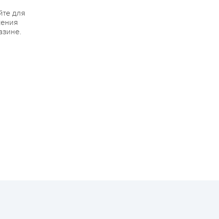
йте для
жения
азине.