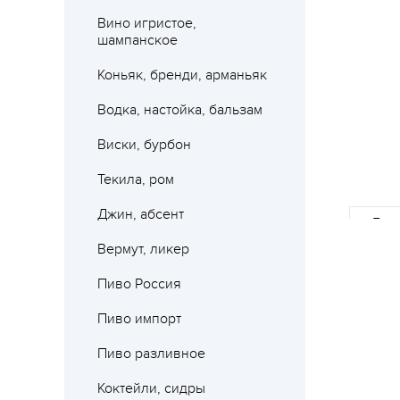
Вино игристое,
шампанское
Коньяк, бренди, арманьяк
Водка, настойка, бальзам
Виски, бурбон
Текила, ром
Джин, абсент
Где 
Вермут, ликер
Пиво Россия
Пиво импорт
Пиво разливное
Коктейли, сидры