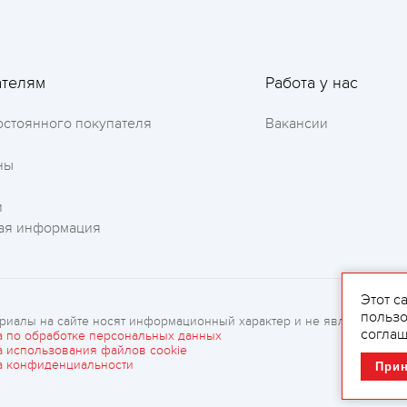
ателям
Работа у нас
остоянного покупателя
Вакансии
ны
и
ая информация
Этот с
пользо
риалы на сайте носят информационный характер и не являются рек
соглаш
а по обработке персональных данных
а использования файлов cookie
а конфиденциальности
При