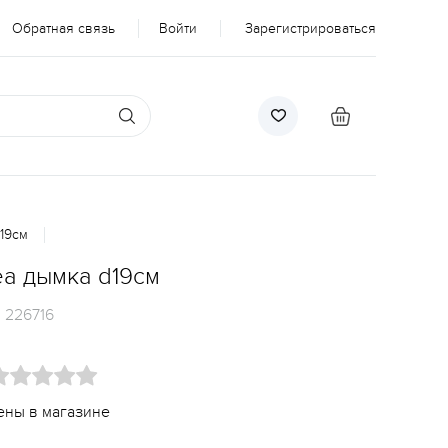
Обратная связь
Войти
Зарегистрироваться
d19см
ea дымка d19см
:
226716
ены в магазине