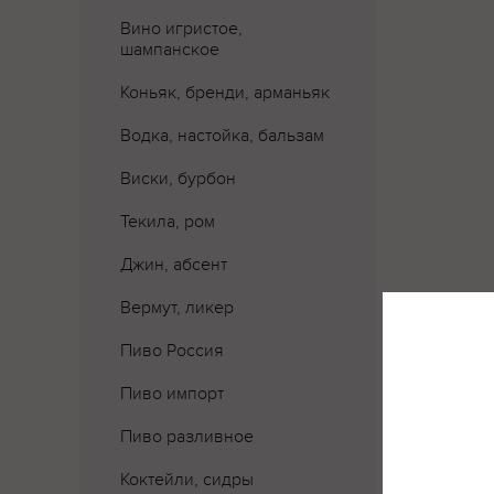
Вино игристое,
шампанское
Коньяк, бренди, арманьяк
Водка, настойка, бальзам
Виски, бурбон
Текила, ром
Джин, абсент
Вермут, ликер
Пиво Россия
Пиво импорт
Пиво разливное
Коктейли, сидры
Где 