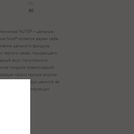
Вес
60
атончиков NUTS® – цельные
ке Nuts® остается верен себе
етание цельного фундука,
 и тертого какао, придающего
адный вкус популярного
ятина покрыта превосходной
орадует своим крутым вкусом
 ????, ведь фундук ценится за
 кальция, стимулирующих