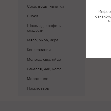
Соки, воды, напитки
Информ
Снэки
ознакомл
м
Шоколад, конфеты,
сладости
Мясо, рыба, икра
Консервация
Молоко, сыр, яйцо
Бакалея, чай, кофе
Мороженое
Промтовары