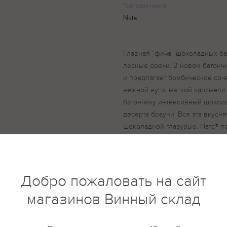
Торговая марка
Nats
Главная “фича” шоколадных б
лесные орехи. В новом батончи
и предлагает бомбическое соч
нежной нуги, мягкой карамели
батончику интенсивный шокол
десерта брауни. Вся эта вкусн
шоколадной глазурью. Натс® п
и поможет «подзарядить мозги»
большое содержание магния и
мозговую
Добро пожаловать на сайт
магазинов Винный склад
купить?
Описание
Отзывы