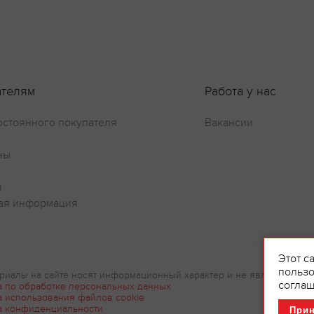
Оставить отзыв
ателям
Работа у нас
остоянного покупателя
Вакансии
ны
и
ая информация
Этот с
пользо
риалы на сайте носят информационный характер и не являются рек
соглаш
а по обработке персональных данных
а использования файлов cookie
а конфиденциальности
При