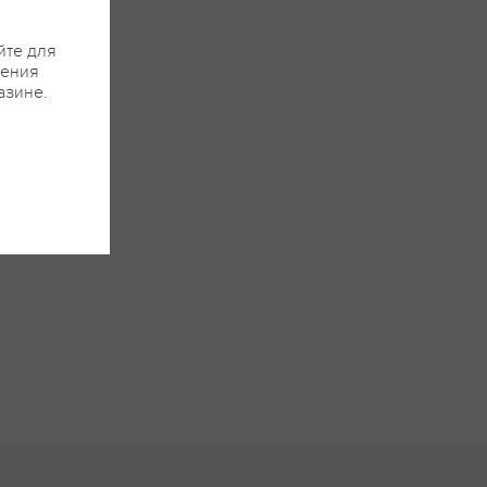
йте для
жения
азине.