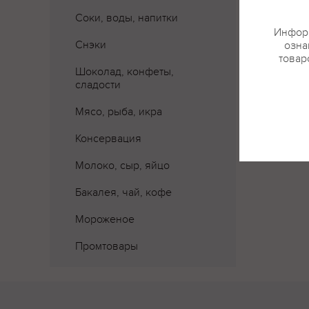
Соки, воды, напитки
Информ
Снэки
озна
товар
Шоколад, конфеты,
сладости
Мясо, рыба, икра
Консервация
Молоко, сыр, яйцо
Бакалея, чай, кофе
Мороженое
Промтовары