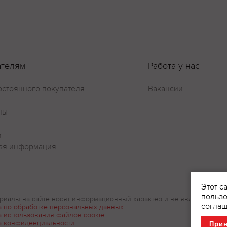
ателям
Работа у нас
остоянного покупателя
Вакансии
ны
и
ая информация
Этот с
пользо
риалы на сайте носят информационный характер и не являются рек
соглаш
а по обработке персональных данных
а использования файлов cookie
а конфиденциальности
При