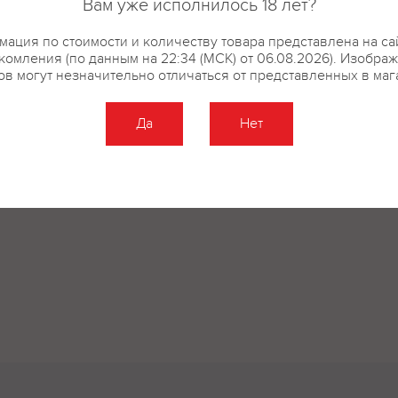
Вам уже исполнилось 18 лет?
ация по стоимости и количеству товара представлена на са
комления (по данным на 22:34 (МСК) от 06.08.2026). Изобра
ов могут незначительно отличаться от представленных в маг
Да
Нет
Оставить отзыв