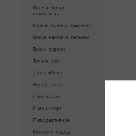
Вино игристое,
шампанское
Коньяк, бренди, арманьяк
Водка, настойка, бальзам
Виски, бурбон
Текила, ром
Джин, абсент
Вермут, ликер
Пиво Россия
Где 
Пиво импорт
Пиво разливное
Коктейли, сидры