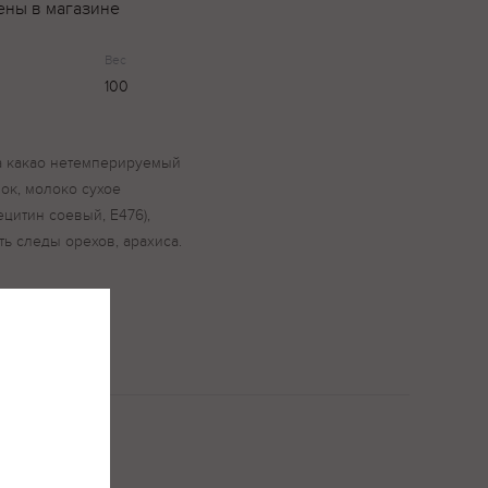
ены в магазине
Вес
100
ла какао нетемперируемый
ок, молоко сухое
цитин соевый, Е476),
ь следы орехов, арахиса.