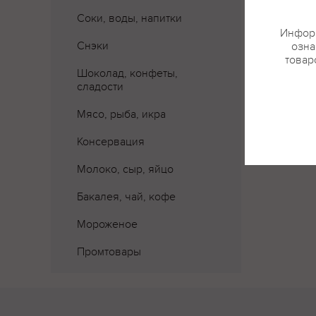
Соки, воды, напитки
Информ
Снэки
озна
товар
Шоколад, конфеты,
сладости
Мясо, рыба, икра
Консервация
Молоко, сыр, яйцо
Бакалея, чай, кофе
Мороженое
Промтовары