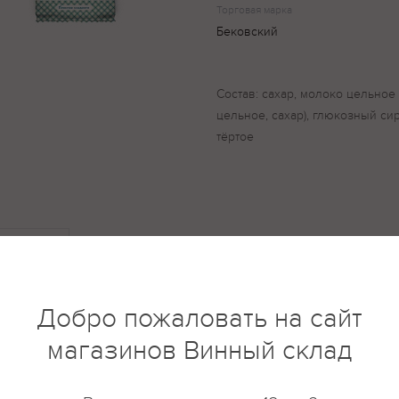
Торговая марка
Бековский
Состав: сахар, молоко цельное
цельное, сахар), глюкозный си
тёртое
купить?
Описание
Отзывы
Добро пожаловать на сайт
магазинов Винный склад