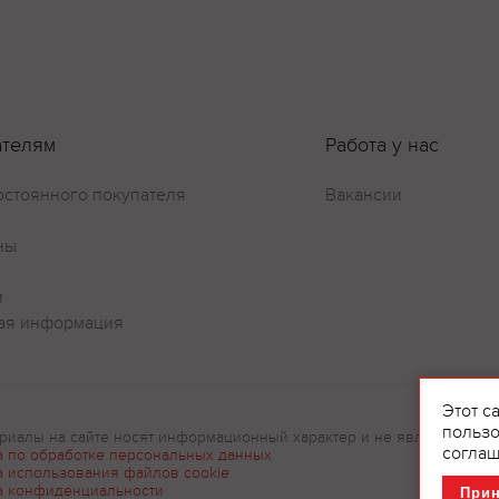
ателям
Работа у нас
остоянного покупателя
Вакансии
ны
и
ая информация
Этот с
пользо
риалы на сайте носят информационный характер и не являются рек
соглаш
а по обработке персональных данных
а использования файлов cookie
а конфиденциальности
При