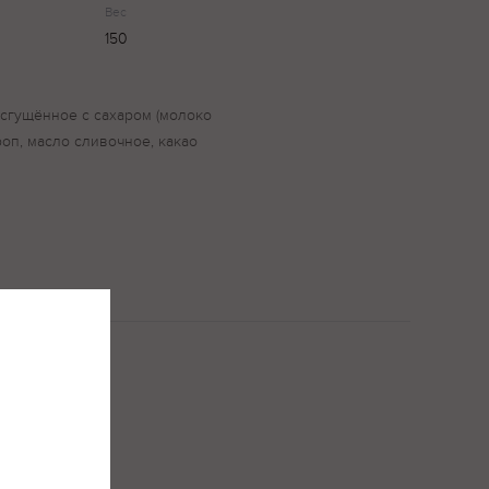
Вес
150
 сгущённое с сахаром (молоко
роп, масло сливочное, какао