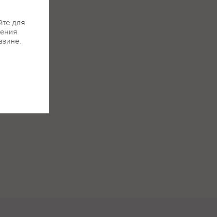
йте для
жения
азине.