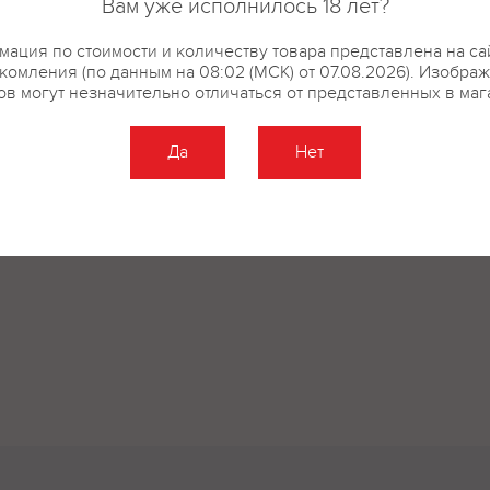
Вам уже исполнилось 18 лет?
ация по стоимости и количеству товара представлена на са
комления (по данным на 08:02 (МСК) от 07.08.2026). Изобра
ов могут незначительно отличаться от представленных в маг
Да
Нет
Оставить отзыв