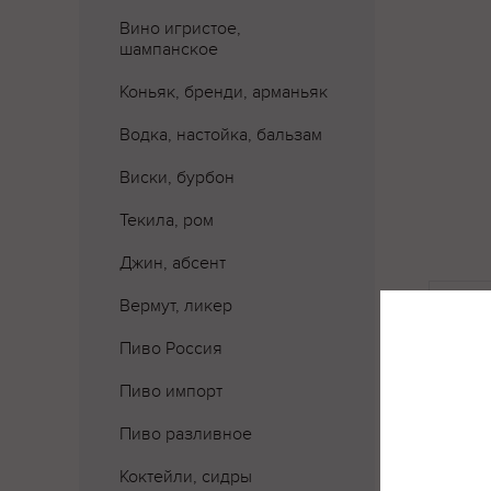
Вино игристое,
шампанское
Коньяк, бренди, арманьяк
Водка, настойка, бальзам
Виски, бурбон
Текила, ром
Джин, абсент
Где 
Вермут, ликер
Пиво Россия
Пиво импорт
Пиво разливное
Коктейли, сидры