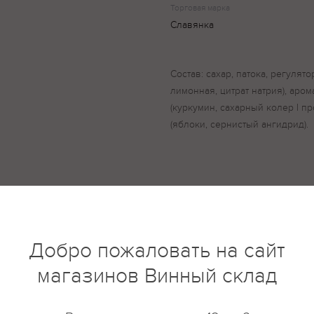
Торговая марка
Славянка
Состав: сахар, патока, регулят
лимонная, цитрат натрия), аром
(куркумин, сахарный колер l п
(яблоки, сернистый ангидрид).
купить?
Описание
Отзывы
Добро пожаловать на сайт
магазинов Винный склад