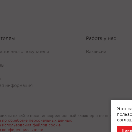
ателям
Работа у нас
остоянного покупателя
Вакансии
ны
и
ая информация
Этот с
пользо
риалы на сайте носят информационный характер и не являются рек
соглаш
а по обработке персональных данных
а использования файлов cookie
а конфиденциальности
При