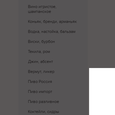
Вино игристое,
шампанское
Коньяк, бренди, арманьяк
Водка, настойка, бальзам
Виски, бурбон
Текила, ром
Джин, абсент
Вермут, ликер
Где 
Пиво Россия
Пиво импорт
Пиво разливное
Коктейли, сидры