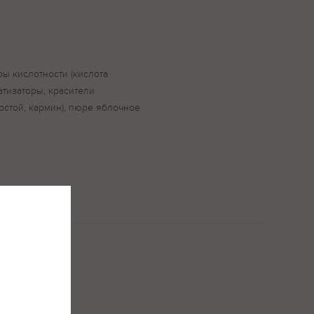
оры кислотности (кислота
атизаторы, красители
ростой, кармин), пюре яблочное