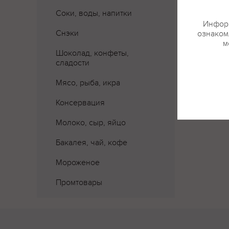
Соки, воды, напитки
Информ
Снэки
ознакомл
м
Шоколад, конфеты,
сладости
Мясо, рыба, икра
Консервация
Молоко, сыр, яйцо
Бакалея, чай, кофе
Мороженое
Промтовары