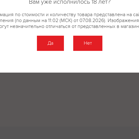
Вам уже исполнилось 18 лет?
ация по стоимости и количеству товара представлена на са
ения (по данным на 11:02 (МСК) от 07.08.2026). Изображени
огут незначительно отличаться от представленных в магазин
Да
Нет
Оставить отзыв