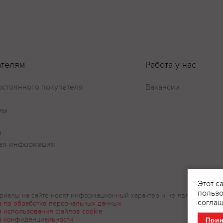
ателям
Работа у нас
Оставить отзыв
остоянного покупателя
Вакансии
ны
и
ая информация
Этот с
пользо
риалы на сайте носят информационный характер и не являются рек
соглаш
а по обработке персональных данных
а использования файлов cookie
а конфиденциальности
При