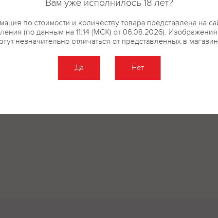
Вам уже исполнилось 18 лет?
ация по стоимости и количеству товара представлена на са
купить?
Описание
Отзывы
ления (по данным на 11:14 (МСК) от 06.08.2026). Изображения
огут незначительно отличаться от представленных в магазин
Да
Нет