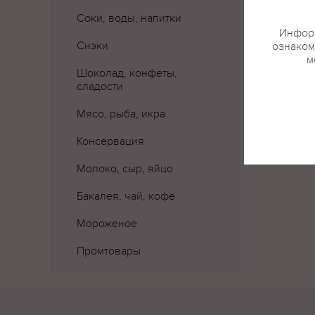
Соки, воды, напитки
Информ
Снэки
Где 
ознаком
м
Шоколад, конфеты,
сладости
Мясо, рыба, икра
Консервация
Молоко, сыр, яйцо
Бакалея, чай, кофе
Мороженое
Промтовары