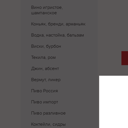
Вино игристое,
шампанское
Коньяк, бренди, арманьяк
Водка, настойка, бальзам
Виски, бурбон
Текила, ром
Джин, абсент
Вермут, ликер
Пиво Россия
Пиво импорт
Пиво разливное
Коктейли, сидры