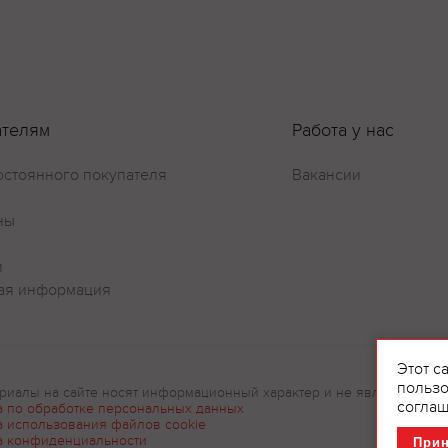
ателям
Работа у нас
остоянного покупателя
Вакансии
ны
и
Оставить отзыв
ая информация
Этот с
пользо
риалы на сайте носят информационный характер и не являются рек
соглаш
а по обработке персональных данных
а использования файлов cookie
а конфиденциальности
При