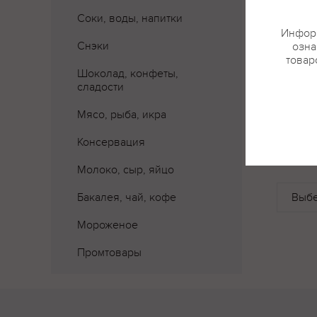
Соки, воды, напитки
Информ
Снэки
озна
товар
Шоколад, конфеты,
сладости
Мясо, рыба, икра
Консервация
Где 
Молоко, сыр, яйцо
Бакалея, чай, кофе
Мороженое
Промтовары