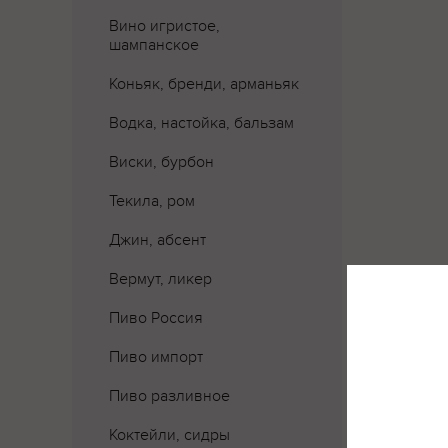
Вино игристое,
шампанское
Коньяк, бренди, арманьяк
Водка, настойка, бальзам
Виски, бурбон
Текила, ром
Джин, абсент
Вермут, ликер
Пиво Россия
Пиво импорт
Пиво разливное
Коктейли, сидры