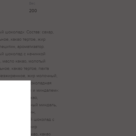
Вес
200
 шоколад»: Состав: сахар,
ное, какао тертое, жир
ецитин, ароматизатор.
й шоколад с начинкой
, масло какао, молотый
ное, какао тертое, пахта
обезжиренное, жир молочный,
роматизаторы. Шоколадная
 лесным орехом и миндалем»:
льное, масло какао,
 тертое, дробленый миндаль,
ор соевый лецитин,
нфета «Молочный шоколад с
Состав: сахар, жир
льное, масло какао, какао