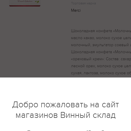
Торговая марка
Merci
Шоколадная конфета «Молочный
масло какао, молоко сухое цель
молочный, эмульгатор соевый л
Шоколадная конфета «Молочны
«ореховый крем»: Состав: сахар
лесной орех, молоко сухое цель
сухая, лактоза, молоко сухое 
эмульгатор соевый лецитин, а
конфета «Молочный шоколад с
Состав: сахар, молоко сухое це
дробленый лесной орех, какао
Добро пожаловать на сайт
пахта сухая, лактоза, эмульгат
магазинов Винный склад
ароматизатор. Шоколадная ко
кремовой начинкой «пралине»: 
растительный, молоко сухое це