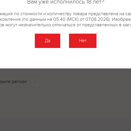
Вам уже исполнилось 18 лет?
тертое, молоко сухое обезжирен
сухая, жир молочный, какао-п
ация по стоимости и количеству товара представлена на са
комления (по данным на 05:40 (МСК) от 07.08.2026). Изобра
эмульгатор соевый лецитин, со
ов могут незначительно отличаться от представленных в маг
конфета «Темный шоколад»: Со
Да
Нет
купить?
Описание
Отзывы