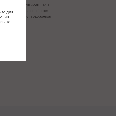
ное, глюкоза, лактоза, пахта
орошок, молотый лесной орех,
йте для
жения
ль, ароматизатор. Шоколадная
азине.
став: