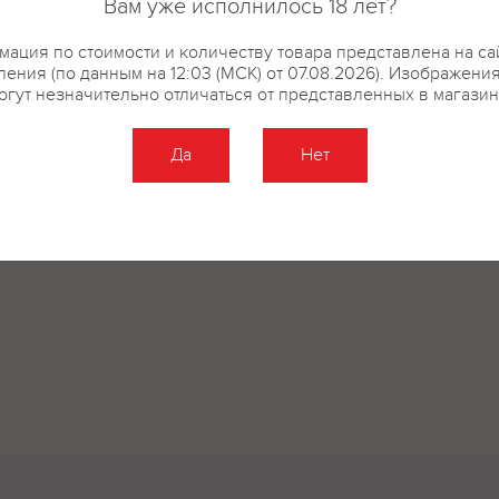
Вам уже исполнилось 18 лет?
ация по стоимости и количеству товара представлена на са
ения (по данным на 12:03 (МСК) от 07.08.2026). Изображени
огут незначительно отличаться от представленных в магазин
Да
Нет