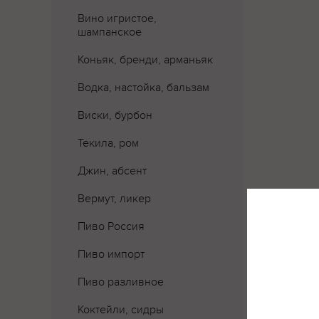
Вино игристое,
шампанское
Коньяк, бренди, арманьяк
Водка, настойка, бальзам
Виски, бурбон
Текила, ром
Джин, абсент
Вермут, ликер
Пиво Россия
Пиво импорт
Пиво разливное
Где 
Коктейли, сидры