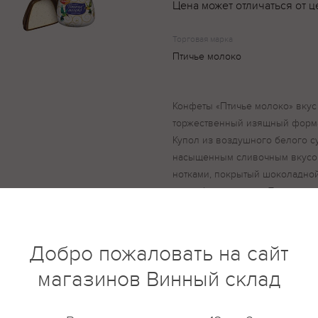
Цена может отличаться от ц
Торговая марка
Птичье молоко
Конфеты «Птичье молоко» вкус
торжественный изящный форма
Купол из воздушного белого с
насыщенным сливочным вкусо
нотками, покрытый шоколадно
рельефным узором. Тающая тек
торжественная форма, узнавае
Добро пожаловать на сайт
магазинов Винный склад
купить?
Описание
Отзывы