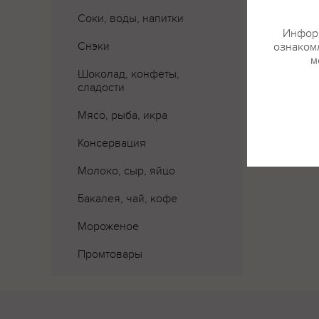
Соки, воды, напитки
Информ
Снэки
ознакомл
м
Шоколад, конфеты,
сладости
Мясо, рыба, икра
Консервация
Молоко, сыр, яйцо
Бакалея, чай, кофе
Мороженое
Промтовары