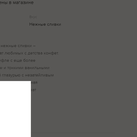
ены в магазине
Вкус
Нежные сливки
 нежные сливки –
т любимых с детства конфет.
уфле с еще более
м и тонкими ванильными
й глазурью с незатейливым
стура, изысканная
мый вкус и аромат