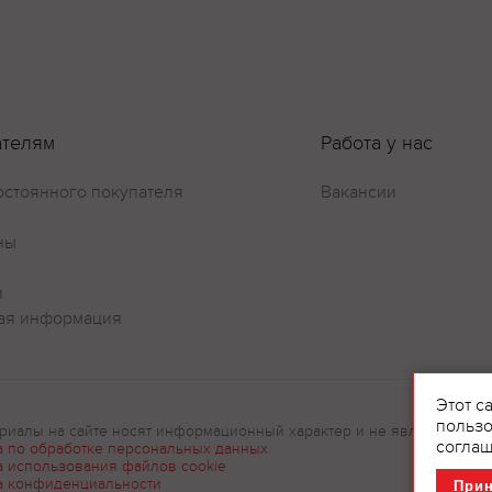
Оставить отзыв
ателям
Работа у нас
остоянного покупателя
Вакансии
ны
и
ая информация
Этот с
пользо
риалы на сайте носят информационный характер и не являются рек
соглаш
а по обработке персональных данных
а использования файлов cookie
а конфиденциальности
При