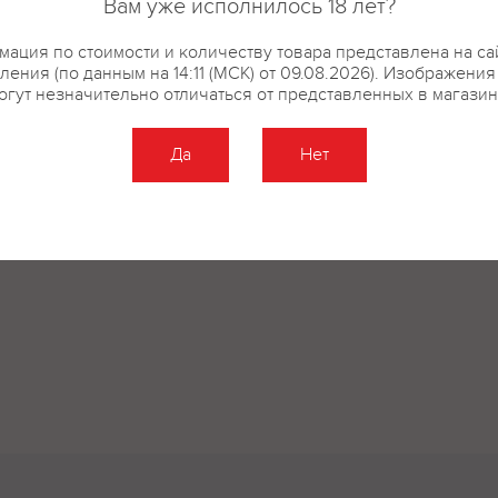
Вам уже исполнилось 18 лет?
ация по стоимости и количеству товара представлена на са
ления (по данным на 14:11 (МСК) от 09.08.2026). Изображения
огут незначительно отличаться от представленных в магазин
Да
Нет
Оставить отзыв