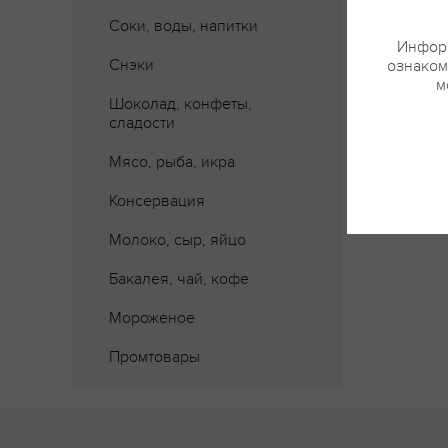
Соки, воды, напитки
Информ
Снэки
ознаком
м
Шоколад, конфеты,
сладости
Мясо, рыба, икра
Консервация
Молоко, сыр, яйцо
Бакалея, чай, кофе
Мороженое
Промтовары