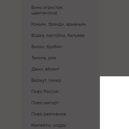
Вино игристое,
шампанское
Коньяк, бренди, арманьяк
Водка, настойка, бальзам
Виски, бурбон
Текила, ром
Джин, абсент
Вермут, ликер
Пиво Россия
Пиво импорт
Где 
Пиво разливное
Коктейли, сидры