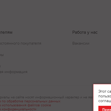
ателям
Работа у нас
остоянного покупателя
Вакансии
ны
и
ая информация
Этот с
пользо
риалы на сайте носят информационный характер и не являются рек
соглаш
а по обработке персональных данных
а использования файлов cookie
а конфиденциальности
При