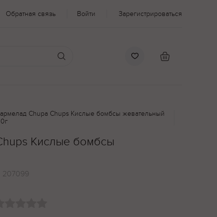
Обратная связь
Войти
Зарегистрироваться
армелад Chupa Chups Кислые бомбсы жевательный
20г
Chups Кислые бомбсы
:
207099