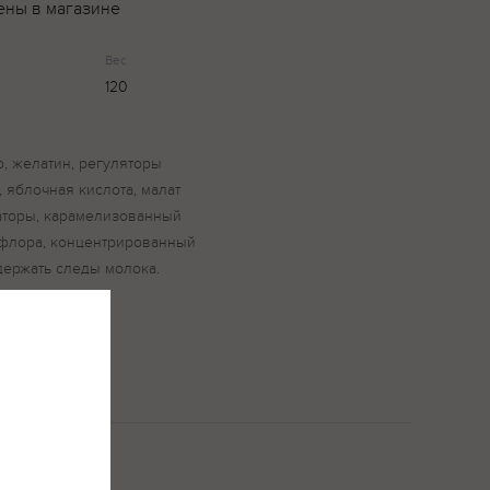
ены в магазине
Вес
120
р, желатин, регуляторы
, яблочная кислота, малат
заторы, карамелизованный
афлора, концентрированный
держать следы молока.