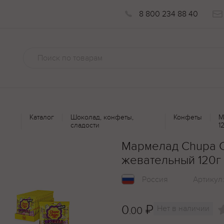
8 800 234 88 40
Каталог
Шоколад, конфеты,
Конфеты
М
сладости
1
Мармелад Chupa 
жевательный 120г
Россия
Артикул
0
₽
Нет в наличии
.00