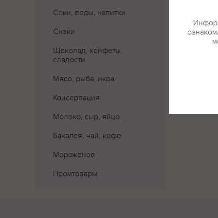
Соки, воды, напитки
Информ
Снэки
ознакомл
м
Шоколад, конфеты,
сладости
Мясо, рыба, икра
Консервация
Молоко, сыр, яйцо
Бакалея, чай, кофе
Мороженое
Промтовары