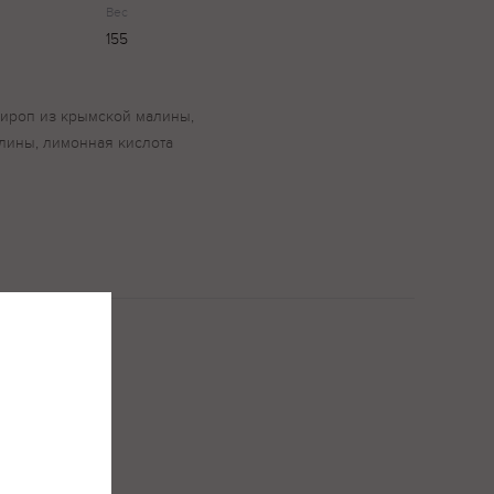
Вес
155
сироп из крымской малины,
алины, лимонная кислота