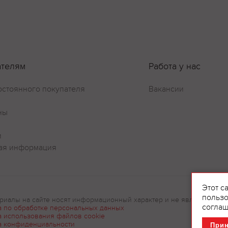
ателям
Работа у нас
остоянного покупателя
Вакансии
ны
и
ая информация
Этот с
пользо
риалы на сайте носят информационный характер и не являются рек
соглаш
а по обработке персональных данных
а использования файлов cookie
а конфиденциальности
При