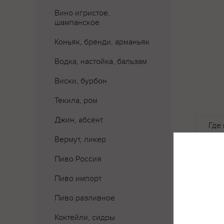
Вино игристое,
шампанское
Коньяк, бренди, арманьяк
Водка, настойка, бальзам
Виски, бурбон
Текила, ром
Джин, абсент
Где 
Вермут, ликер
Пиво Россия
Пиво импорт
Пиво разливное
Коктейли, сидры