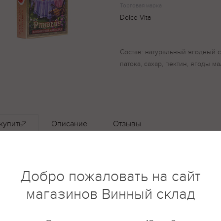
Торговая марка
Dolce Vita
Состав: натуральный ягодный 
патока, сахар, пектин, ягоды м
купить?
Описание
Отзывы
Добро пожаловать на сайт
магазинов Винный склад