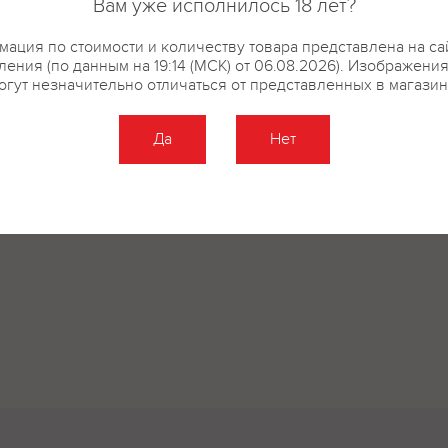
Вам уже исполнилось 18 лет?
ация по стоимости и количеству товара представлена на са
ения (по данным на 19:14 (МСК) от 06.08.2026). Изображени
огут незначительно отличаться от представленных в магазин
Да
Нет
Оставить отзыв