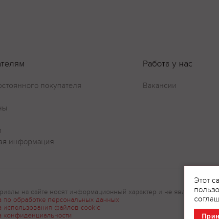
Оставить отзыв
ателям
Работа у нас
остоянного покупателя
Вакансии
ны
и
ая информация
Этот с
пользо
риалы на сайте носят информационный характер и не являются рек
соглаш
а по обработке персональных данных
а использования файлов cookie
а конфиденциальности
При