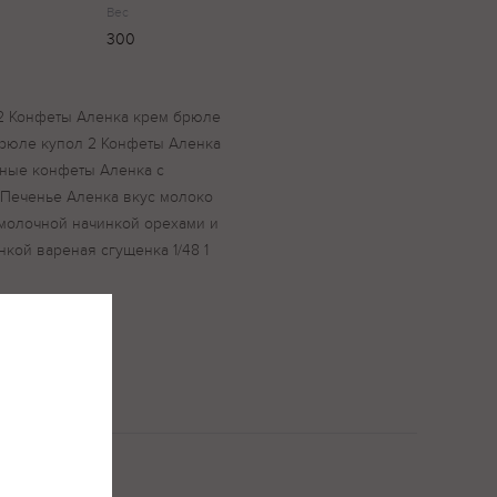
Вес
300
 2 Конфеты Аленка крем брюле
брюле купол 2 Конфеты Аленка
ные конфеты Аленка с
 Печенье Аленка вкус молоко
 с молочной начинкой орехами и
нкой вареная сгущенка 1/48 1