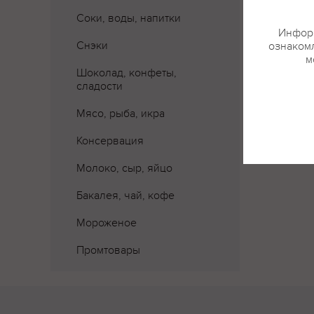
Соки, воды, напитки
Информ
Снэки
ознакомл
м
Шоколад, конфеты,
сладости
Мясо, рыба, икра
Консервация
Молоко, сыр, яйцо
Бакалея, чай, кофе
Мороженое
Промтовары