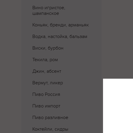
Вино игристое,
шампанское
Коньяк, бренди, арманьяк
Водка, настойка, бальзам
Виски, бурбон
Текила, ром
Джин, абсент
Вермут, ликер
Пиво Россия
Пиво импорт
Где 
Пиво разливное
Коктейли, сидры