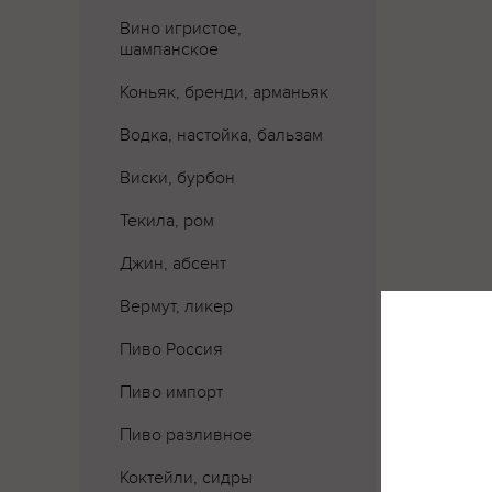
Вино игристое,
шампанское
Коньяк, бренди, арманьяк
Водка, настойка, бальзам
Виски, бурбон
Текила, ром
Джин, абсент
Вермут, ликер
Пиво Россия
Пиво импорт
Пиво разливное
Коктейли, сидры