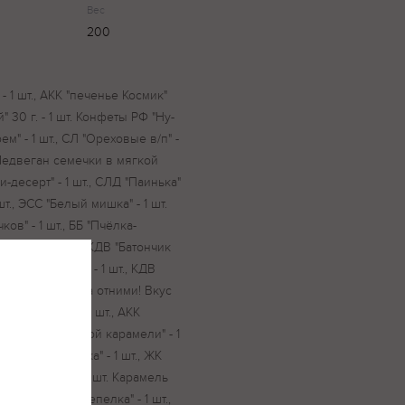
Вес
200
 - 1 шт., АКК "печенье Космик"
й" 30 г. - 1 шт. Конфеты РФ "Ну-
" - 1 шт., СЛ "Ореховые в/п" -
 "Медвеган семечки в мягкой
и-десерт" - 1 шт., СЛД "Паинька"
шт., ЭСС "Белый мишка" - 1 шт.
в" - 1 шт., ББ "Пчёлка-
- 1 шт. Фасовка КДВ "Батончик
ье Космик" 22 г. - 1 шт., КДВ
Конфеты РФ "Ну-ка отними! Вкус
реховые в/п" - 1 шт., АКК
 семечки в мягкой карамели" - 1
т., СЛД "Паинька" - 1 шт., ЖК
Белый мишка" - 1 шт. Карамель
, ББ "Пчёлка-Шепелка" - 1 шт.,