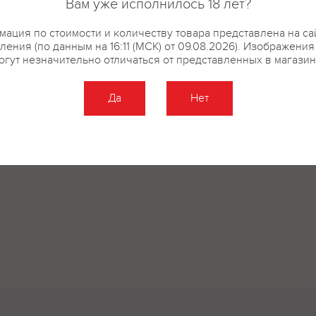
Вам уже исполнилось 18 лет?
СЛФ "Слопсы" - 1 шт.
ация по стоимости и количеству товара представлена на са
ления (по данным на 16:11 (МСК) от 09.08.2026). Изображения
огут незначительно отличаться от представленных в магазин
купить?
Описание
Отзывы
Да
Нет