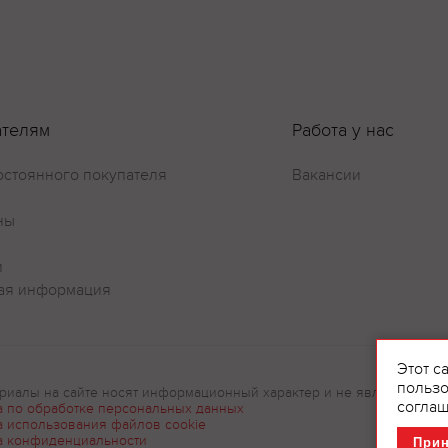
ателям
Работа у нас
остоянного покупателя
Вакансии
Оставить отзыв
ны
и
ая информация
Этот с
пользо
риалы на сайте носят информационный характер и не являются рек
соглаш
а по обработке персональных данных
а использования файлов cookie
а конфиденциальности
При