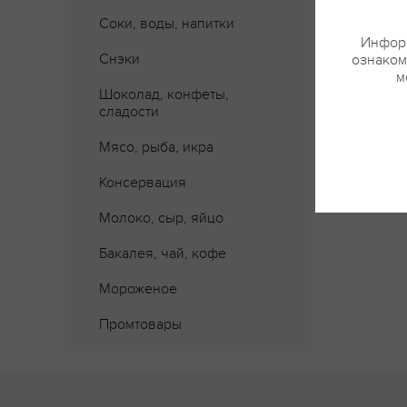
Соки, воды, напитки
Информ
Снэки
ознаком
м
Шоколад, конфеты,
сладости
Где 
Мясо, рыба, икра
Консервация
Молоко, сыр, яйцо
Бакалея, чай, кофе
Мороженое
Промтовары