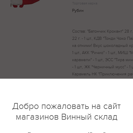
Торговая марка
Рубин
Состав: "Батончик Крокант" 28 г.
22 г. - 1 шт., КДВ "Тонди Чоко Па
ка отними! Вкус шоколадный крем
1 шт., АКК "Ричио" - 1 шт., МИШ
карамели" - 1 шт., ЭСС "Тира мин
- 1 шт., ЖК "Черничный мусс" - 1 
Карамель НК "Приключения рачко
Шепелка" - 1 шт., СЛФ "Слопсы" 
Крокант" 28 г. - 1 шт., АКК "печен
"Тонди Чоко Пай" 30 г. - 1 шт. 
шоколадный крем" - 1 шт., СЛ "О
Добро пожаловать на сайт
"Ричио" - 1 шт., МИШ "Медвеган
магазинов Винный склад
шт., ЭСС "Тира мини-десерт" - 1 ш
"Черничный мусс" - 1 шт., ЭСС "
НК "Приключения рачков" - 1 шт.