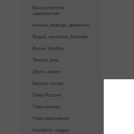
Вино игристое,
шампанское
Коньяк, бренди, арманьяк
Водка, настойка, бальзам
Виски, бурбон
Текила, ром
Джин, абсент
Вермут, ликер
Пиво Россия
Пиво импорт
Пиво разливное
Коктейли, сидры