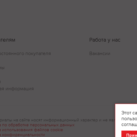
ателям
Работа у нас
остоянного покупателя
Вакансии
ны
Оставить отзыв
и
ая информация
Этот с
пользо
риалы на сайте носят информационный характер и не являются рек
соглаш
а по обработке персональных данных
а использования файлов cookie
а конфиденциальности
При