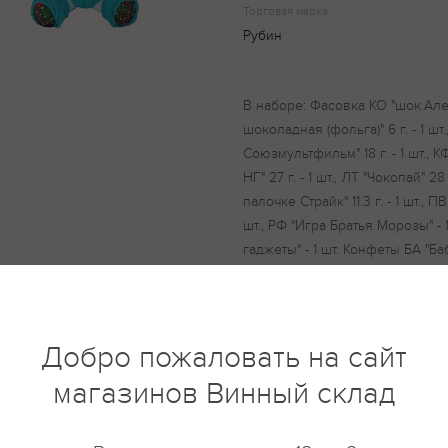
Торговая марка
Рубин
В наборе: Фасовка КО "шок.Аленк
шоколадная (фольга)" 6 г. - 1 шт
Союзмультфильм" 18 г. - 1 шт.,
НГ" 27 г. - 1 шт., ЛТ "Чокопай" 28
палочке Страйк" 11.3 г. - 1 шт., П
шт., РФ "Игра Братья Морозы" - 
гаджеты" - 1 шт. Конфеты БА "Баб
"Ореховая роща " - 1 шт., КО "Але
- 1 шт., КО "Петушок золотой гре
молоко" - 1 шт., КО "Трюфели вк
РФ "Семейка сов" - 1 шт., РФ "
Добро пожаловать на сайт
и орехами" - 1шт., СЛ "Сласть ну
магазинов Винный склад
"Супер Степ " - 1 шт., СЛ "Детски
"Десерт трюфельный Монако" - 1
1шт., СЛ "Египетские ночи " - 1 