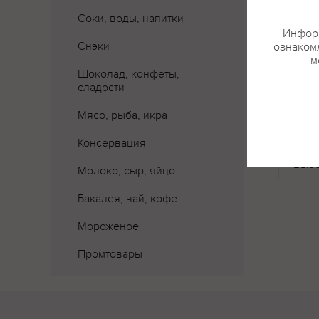
Соки, воды, напитки
Информ
Снэки
ознакомл
м
Шоколад, конфеты,
сладости
Мясо, рыба, икра
Где 
Консервация
Молоко, сыр, яйцо
Бакалея, чай, кофе
Мороженое
Промтовары