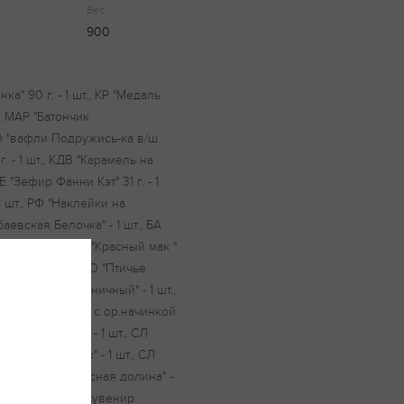
Вес
900
а" 90 г. - 1 шт., КР "Медаль
., МАР "Батончик
 КФ "вафли Подружись-ка в/ш
 г. - 1 шт., КДВ "Карамель на
ВЕ "Зефир Фанни Кэт" 31 г. - 1
1 шт., РФ "Наклейки на
аевская Белочка" - 1 шт., БА
нка " - 1 шт., КО "Красный мак "
бешок" - 1 шт., КО "Птичье
ус имбирно-пряничный" - 1 шт.,
Мишка косолапый с ор.начинкой
га с карамелью" - 1 шт., СЛ
й сувенир ф/пак" - 1 шт., СЛ
 шт., СЛ "Ананасная долина" -
шт., СЛ "Детский сувенир