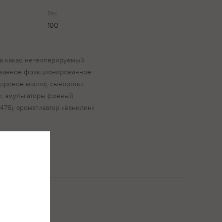
Вес
100
сла какао нетемперируемый
ованное фракционированное
дровое масло), сыворотка
, эмульгаторы (соевый
Е476), ароматизатор «ванилин»