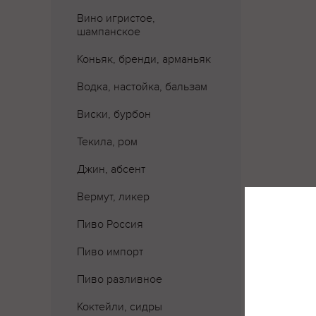
Вино игристое,
шампанское
Коньяк, бренди, арманьяк
Водка, настойка, бальзам
Виски, бурбон
Текила, ром
Джин, абсент
Вермут, ликер
Пиво Россия
Где 
Пиво импорт
Пиво разливное
Коктейли, сидры