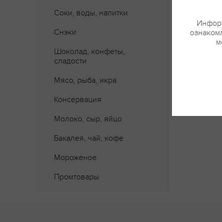
Соки, воды, напитки
Информ
Снэки
ознакомл
м
Шоколад, конфеты,
сладости
Мясо, рыба, икра
Консервация
Молоко, сыр, яйцо
Бакалея, чай, кофе
Мороженое
Промтовары