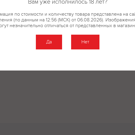
Вам уже исполнилось 18 лет?
ация по стоимости и количеству товара представлена на са
ения (по данным на 12:56 (МСК) от 06.08.2026). Изображени
огут незначительно отличаться от представленных в магазин
Да
Нет
Оставить отзыв