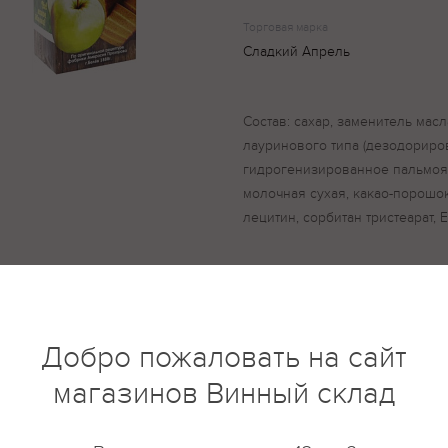
Торговая марка
Сладкий Апрель
Состав: сахар, заменитель ма
лауринового типа (дезодорир
гидрогенизированное пальмоя
молочная сухая, какао-порошок
лецитин, сорбитан тристеарат, 
купить?
Описание
Отзывы
Добро пожаловать на сайт
магазинов Винный склад