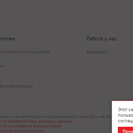
ателям
Работа у нас
остоянного покупателя
Вакансии
ны
и
ая информация
Этот с
пользо
риалы на сайте носят информационный характер и не являются рек
соглаш
а по обработке персональных данных
а использования файлов cookie
а конфиденциальности
При