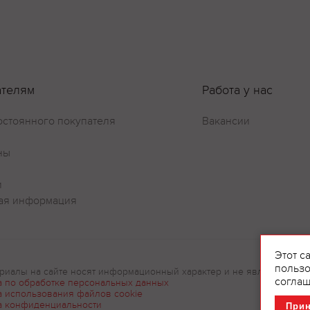
Оставить отзыв
ателям
Работа у нас
остоянного покупателя
Вакансии
ны
и
ая информация
Этот с
пользо
риалы на сайте носят информационный характер и не являются рек
соглаш
а по обработке персональных данных
а использования файлов cookie
а конфиденциальности
При