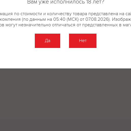
Вам уже исполнилось 18 лет?
ация по стоимости и количеству товара представлена на са
комления (по данным на 05:40 (МСК) от 07.08.2026). Изобра
ов могут незначительно отличаться от представленных в маг
Да
Нет