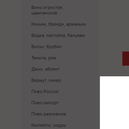
Вино игристое,
шампанское
Коньяк, бренди, арманьяк
Водка, настойка, бальзам
Виски, бурбон
Текила, ром
Джин, абсент
Вермут, ликер
Пиво Россия
Пиво импорт
Где 
Пиво разливное
Коктейли, сидры