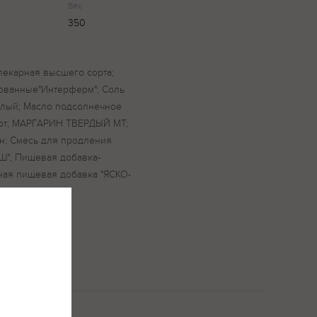
Вес
350
пекарная высшего сорта;
ованные"Интерферм"; Соль
елый; Масло подсолнечное
рт; МАРГАРИН ТВЕРДЫЙ МТ;
н; Смесь для продления
Ш"; Пищевая добавка-
ная пищевая добавка "ЯСКО-