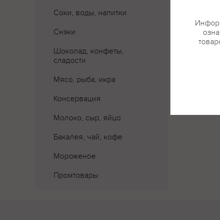
Соки, воды, напитки
Информ
Снэки
озна
товар
Шоколад, конфеты,
сладости
Мясо, рыба, икра
Консервация
Молоко, сыр, яйцо
Бакалея, чай, кофе
Мороженое
Промтовары