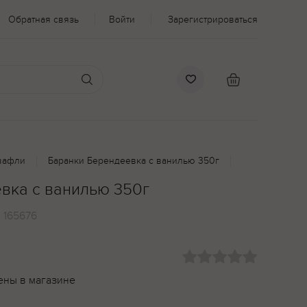
Обратная связь
Войти
Зарегистрироваться
вафли
Баранки Берендеевка с ванилью 350г
вка с ванилью 350г
:
165676
ены в магазине