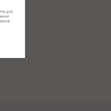
йте для
жения
азине.