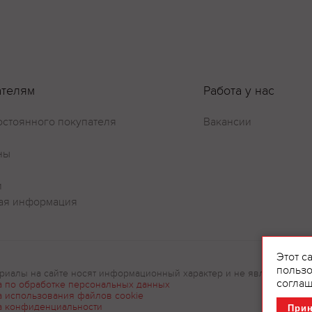
ателям
Работа у нас
остоянного покупателя
Вакансии
Оставить отзыв
ны
и
ая информация
Этот с
пользо
риалы на сайте носят информационный характер и не являются рек
соглаш
а по обработке персональных данных
а использования файлов cookie
а конфиденциальности
При