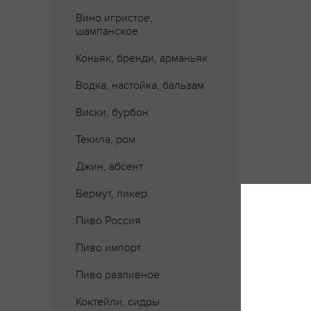
Вино игристое,
шампанское
Коньяк, бренди, арманьяк
Водка, настойка, бальзам
Виски, бурбон
Текила, ром
Джин, абсент
Вермут, ликер
Пиво Россия
Пиво импорт
Пиво разливное
Коктейли, сидры