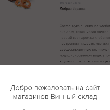
Торговая марка
Добрая баранка
Состав: мука пшеничная хлебо
питьевая, сахар, масло подсо
первый сорт, дрожжи хлебопе
поваренная пищевая, маргари
дезодорированные растительны
модифицированном виде, в том
эмульгатор: эфиры полиглицер
диглицериды жирных кислот, со
калия, регулятор кислотности 
ароматизатор, краситель бета-к
аскорбиновая кислота, альфа-
Добро пожаловать на сайт
пищевая добавка (мука пшенич
магазинов Винный склад
кальция, эмульгатор – стеароил
загустители: карбоксимтилцел
ксантановая камедь, гуаровая к