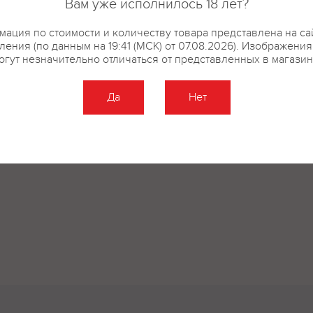
Вам уже исполнилось 18 лет?
ация по стоимости и количеству товара представлена на са
ения (по данным на 19:41 (МСК) от 07.08.2026). Изображени
огут незначительно отличаться от представленных в магазин
купить?
Описание
Отзывы
Да
Нет