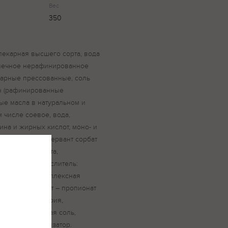
Вес
350
пекарная высшего сорта, вода
лнечное нерафинированное
карные прессованные, соль
н (рафинированные
е масла в натуральном и
 числе соевое, вода,
ина и жирных кислот, моно- и
ль, сахар, консервант сорбат
лимонная кислота,
аротин, антиокислитель:
токоферол), комплексная
ная, консервант – пропионат
-2-лактилат натрия,
люлоза натриевая соль,
амедь), ароматизатор.