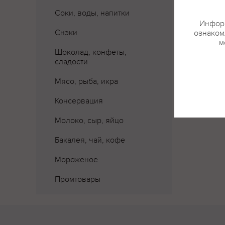
Соки, воды, напитки
Информ
Снэки
ознакомл
м
Шоколад, конфеты,
Где 
сладости
Мясо, рыба, икра
Консервация
Молоко, сыр, яйцо
Бакалея, чай, кофе
Мороженое
Промтовары