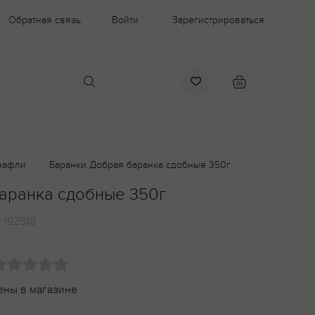
Обратная связь
Войти
Зарегистрироваться
вафли
Баранки Добрая баранка сдобные 350г
аранка сдобные 350г
:
192518
ены в магазине