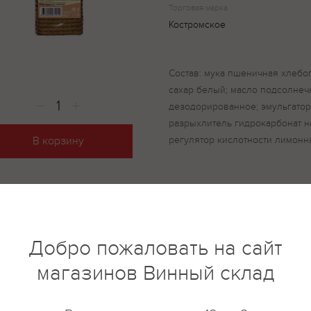
Торговая марка
Костромское
Состав: мука пшеничная хлебо
сахар белый; масло подсолне
дезодорированное; эмульгатор
разрыхлитель гидрокарбонат на
регулятор кислотности лимонна
В корзину
купить?
Описание
Отзывы
Добро пожаловать на сайт
магазинов Винный склад