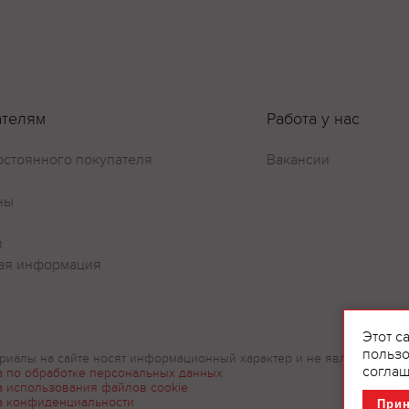
ателям
Работа у нас
остоянного покупателя
Вакансии
ны
и
ая информация
Этот с
пользо
риалы на сайте носят информационный характер и не являются рек
соглаш
а по обработке персональных данных
а использования файлов cookie
а конфиденциальности
При