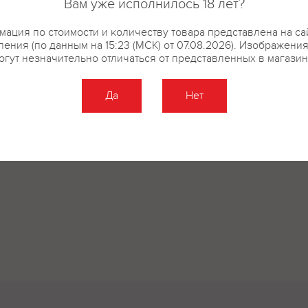
Вам уже исполнилось 18 лет?
ация по стоимости и количеству товара представлена на са
ения (по данным на 15:23 (МСК) от 07.08.2026). Изображени
огут незначительно отличаться от представленных в магазин
Да
Нет
Оставить отзыв