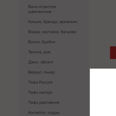
Вино игристое,
шампанское
Коньяк, бренди, арманьяк
Водка, настойка, бальзам
Виски, бурбон
Текила, ром
Джин, абсент
Вермут, ликер
Пиво Россия
Где 
Пиво импорт
Пиво разливное
Коктейли, сидры