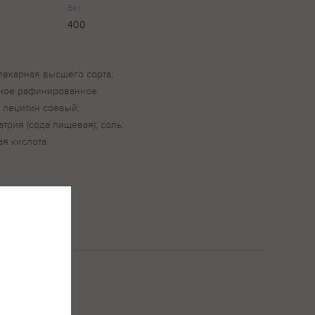
Вес
400
пекарная высшего сорта;
чное рафинированное
 лецитин соевый;
трия (сода пищевая); соль;
я кислота.