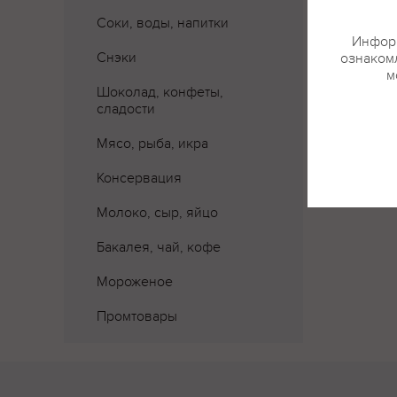
Соки, воды, напитки
Информ
Снэки
ознакомл
м
Шоколад, конфеты,
сладости
Мясо, рыба, икра
Консервация
Молоко, сыр, яйцо
Бакалея, чай, кофе
Мороженое
Промтовары