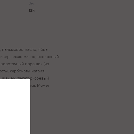
Вес
135
, пальмовое масло, яйца ,
ликер, какао-масло, глюкозный
ывороточный порошок (из
аты, карбонаты натрия,
ция), эмульгатор (соевый
ошок яичного белка. Может