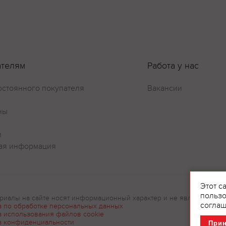
Оставить отзыв
ателям
Работа у нас
остоянного покупателя
Вакансии
ны
и
ая информация
Этот с
пользо
риалы на сайте носят информационный характер и не являются рек
соглаш
а по обработке персональных данных
а использования файлов cookie
а конфиденциальности
При