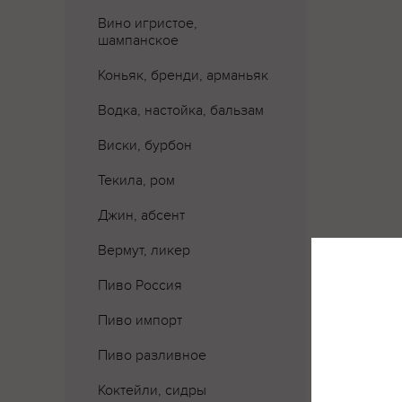
Вино игристое,
шампанское
Коньяк, бренди, арманьяк
Водка, настойка, бальзам
Виски, бурбон
Текила, ром
Джин, абсент
Вермут, ликер
Пиво Россия
Пиво импорт
Пиво разливное
Где 
Коктейли, сидры