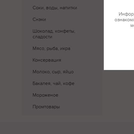
Соки, воды, напитки
Информ
Снэки
ознакомл
м
Шоколад, конфеты,
сладости
Мясо, рыба, икра
Консервация
Молоко, сыр, яйцо
Бакалея, чай, кофе
Мороженое
Промтовары