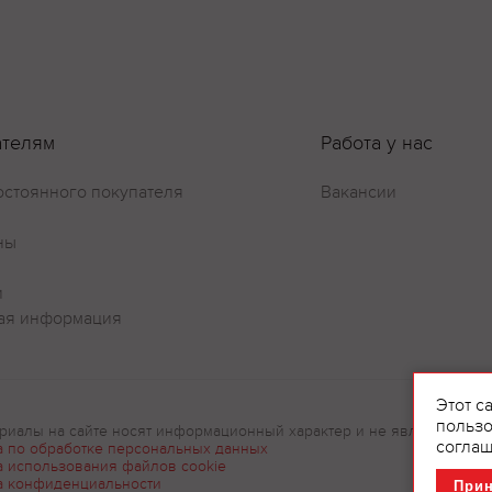
ателям
Работа у нас
остоянного покупателя
Вакансии
ны
и
ая информация
Этот с
пользо
риалы на сайте носят информационный характер и не являются рек
соглаш
а по обработке персональных данных
а использования файлов cookie
а конфиденциальности
При