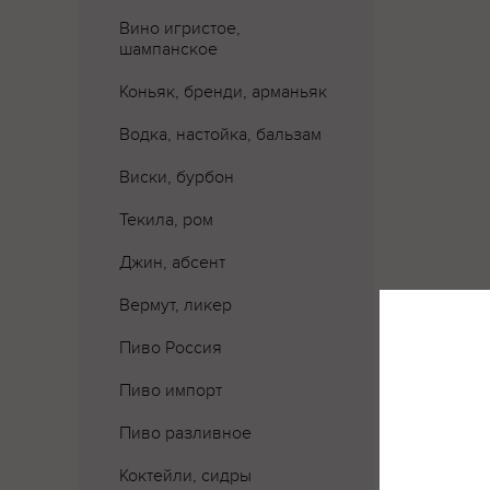
Вино игристое,
шампанское
Коньяк, бренди, арманьяк
Водка, настойка, бальзам
Виски, бурбон
Текила, ром
Джин, абсент
Вермут, ликер
Пиво Россия
Где 
Пиво импорт
Пиво разливное
Коктейли, сидры