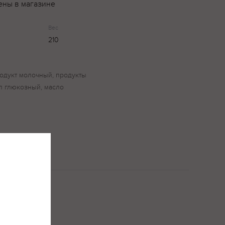
ены в магазине
Вес
210
родукт молочный, продукты
п глюкозный, масло