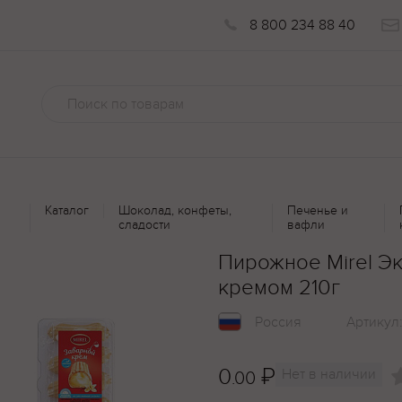
8 800 234 88 40
Каталог
Шоколад, конфеты,
Печенье и
сладости
вафли
Пирожное Mirel Э
кремом 210г
Россия
Артикул
0
₽
Нет в наличии
.00