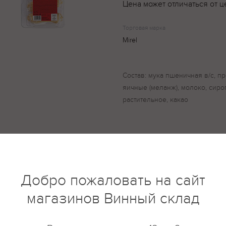
Цена может отличаться от ц
Торговая марка
Mirel
Состав: мука пшеничная в/с, п
яичные (меланж), молоко, сиро
растительное, какао
купить?
Описание
Отзывы
Добро пожаловать на сайт
магазинов Винный склад