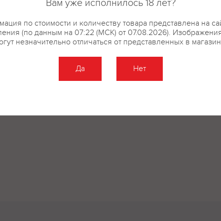
Вам уже исполнилось 18 лет?
ация по стоимости и количеству товара представлена на са
ения (по данным на 07:22 (МСК) от 07.08.2026). Изображени
огут незначительно отличаться от представленных в магазин
Да
Нет
Оставить отзыв