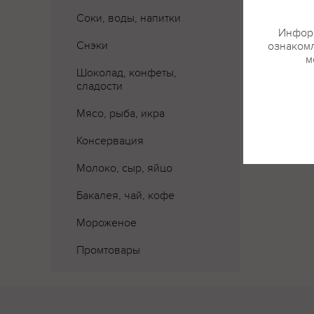
Соки, воды, напитки
Информ
Снэки
ознакомл
м
Шоколад, конфеты,
сладости
Мясо, рыба, икра
Консервация
Молоко, сыр, яйцо
Бакалея, чай, кофе
Мороженое
Промтовары