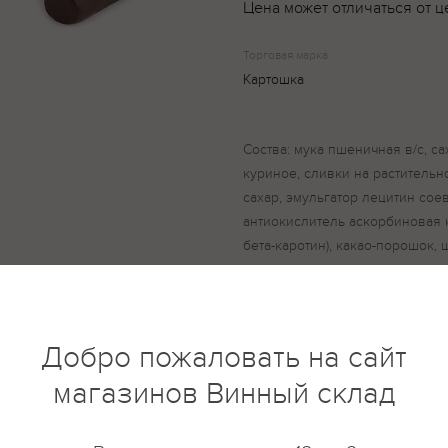
Цена может отличаться от ц
Торговая марка
Картошка
Соства: мука пшеничная в/с, са
куриное, сливки на растительн
сахар, эмульгатор лецитин сое
антиокислитель аскорбиновая 
бета-каротин), какао-порошок, 
масло, сахар, эмульгатор леци
маргарин (жиры и масла растит
соевый, краситель бета-кароти
сыворотка молочная сухая, мол
Добро пожаловать на сайт
(коньячный дистиллят, умягчен
магазинов Винный склад
краситель сахарный колер), со
кислота, ароматизатор ваниль.