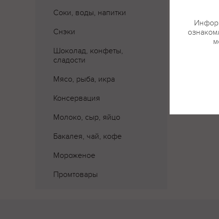
Соки, воды, напитки
Информ
Снэки
ознакомл
м
Где 
Шоколад, конфеты,
сладости
Мясо, рыба, икра
Консервация
Молоко, сыр, яйцо
Бакалея, чай, кофе
Мороженое
Промтовары