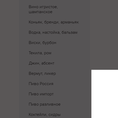
Вино игристое,
шампанское
Коньяк, бренди, арманьяк
Водка, настойка, бальзам
Виски, бурбон
Текила, ром
Джин, абсент
Вермут, ликер
Пиво Россия
Пиво импорт
Пиво разливное
Коктейли, сидры