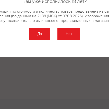
Вам уже исполнилось 18 лет?
ация по стоимости и количеству товара представлена на са
ения (по данным на 21:38 (МСК) от 07.08.2026). Изображени
огут незначительно отличаться от представленных в магазин
купить?
Описание
Отзывы
Да
Нет