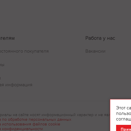
ателям
Работа у нас
Оставить отзыв
остоянного покупателя
Вакансии
ны
и
ая информация
Этот с
пользо
риалы на сайте носят информационный характер и не являются рек
соглаш
а по обработке персональных данных
а использования файлов cookie
а конфиденциальности
При