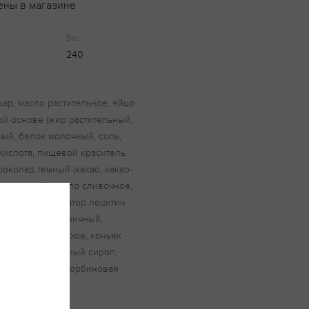
ены в магазине
Вес
240
хар, масло растительное, яйцо
ой основе (жир растительный,
вый, белок молочный, соль,
кислота, пищевой краситель
шоколад темный (какао, какао-
тин соевый), масло сливочное,
ельные, эмульгатор лецитин
н), крахмал пшеничный,
око цельное сухое, коньяк
ная вода, сахарный сироп,
ль, консервант сорбиновая