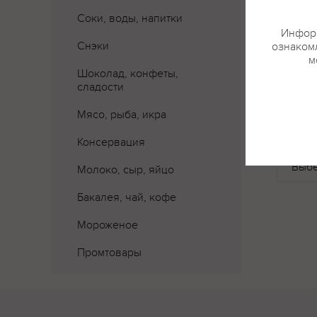
Соки, воды, напитки
Информ
Снэки
ознакомл
м
Шоколад, конфеты,
сладости
Мясо, рыба, икра
Где 
Консервация
Молоко, сыр, яйцо
Бакалея, чай, кофе
Мороженое
Промтовары