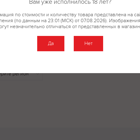
Вам уже исполнилось 18 лет?
(сода пищевая), 10. ароматизато
ация по стоимости и количеству товара представлена на са
кислотности – лимонная кисло
ения (по данным на 23:01 (МСК) от 07.08.2026). Изображени
огут незначительно отличаться от представленных в магазин
Да
Нет
купить?
Описание
Отзывы