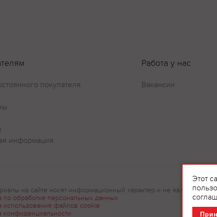
ателям
Работа у нас
остоянного покупателя
Вакансии
ны
Оставить отзыв
и
ая информация
Этот с
пользо
риалы на сайте носят информационный характер и не являются рек
соглаш
а по обработке персональных данных
а использования файлов cookie
а конфиденциальности
При