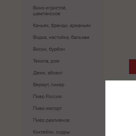
Вино игристое,
шампанское
Коньяк, бренди, арманьяк
Водка, настойка, бальзам
Виски, бурбон
Текила, ром
Джин, абсент
Вермут, ликер
Пиво Россия
Пиво импорт
Пиво разливное
Коктейли, сидры