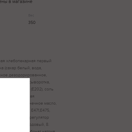
ены в магазине
Вес
350
чная хлебопекарная первый
нка (сахар белый, вода,
ное дезодорированное,
ухая молочная сыворотка,
iii), консервант (Е202), соль
»), 5. мука ржаная
аргарин (подсолнечное масло,
, эмульгаторы: Е471,Е475,
раситель Е160а, регулятор
 7. экстракт солодовый, 8.
ия, 9. гидрокарбонат натрия