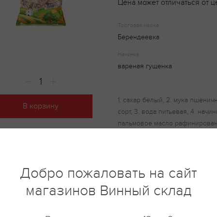
Цена может отличаться от ц
Торговая марка
Берендеевка
Начинка
вареная гущенка
1. сахар белый, 2. мука пшени
В корзину
сорт, 3. вода питьевая, 4. начи
пальмовое масло рафинирован
молоко сухое обезжиренное, с
стабилизаторы (Е1442, Е440, Е331
пищевая, ароматизатор «Сливки
Добро пожаловать на сайт
хлебопекарная обдирная, 6. м
пальмовое масло, вода питьевая
магазинов Винный склад
соль пищевая, ароматизатор, к
кислотности лимонная кислота),
разрыхлители – карбонат аммон