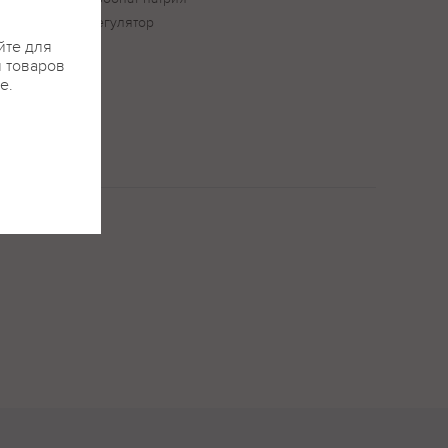
р Ванилин, 11. регулятор
йте для
та
я товаров
е.