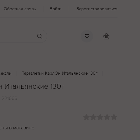
Обратная связь
Войти
Зарегистрироваться
вафли
Тарталетки КарлОн Итальянские 130г
н Итальянские 130г
:
221666
ены в магазине