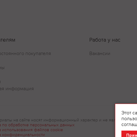
ателям
Работа у нас
остоянного покупателя
Вакансии
ны
и
ая информация
Этот с
пользо
риалы на сайте носят информационный характер и не являются рек
соглаш
а по обработке персональных данных
а использования файлов cookie
а конфиденциальности
При