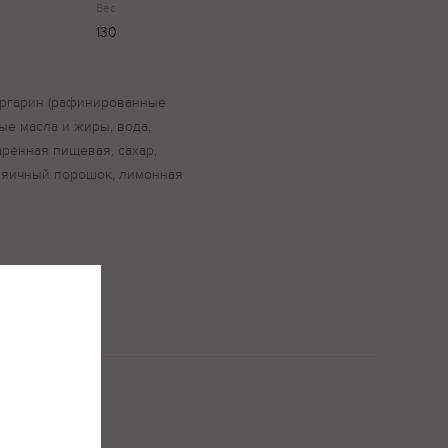
Вес
130
маргарин (рафинированные
е масла и жиры, вода,
аренная пищевая, сахар,
, яичный порошок, лимонная