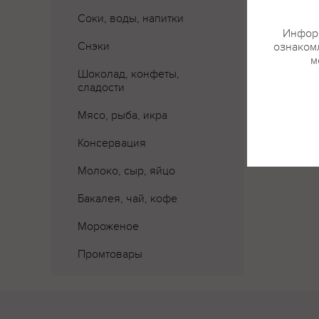
Соки, воды, напитки
Информ
Снэки
ознакомл
м
Шоколад, конфеты,
сладости
Мясо, рыба, икра
Консервация
Молоко, сыр, яйцо
Бакалея, чай, кофе
Мороженое
Промтовары