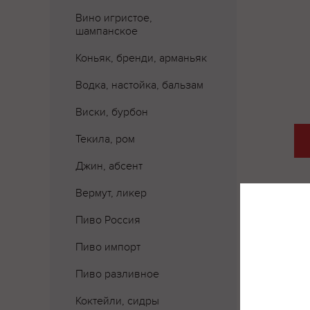
Вино игристое,
шампанское
Коньяк, бренди, арманьяк
Водка, настойка, бальзам
Виски, бурбон
Текила, ром
Джин, абсент
Вермут, ликер
Пиво Россия
Где 
Пиво импорт
Пиво разливное
Коктейли, сидры