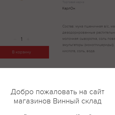
Торговая марка
КарлОн
Состав: мука пшеничная в/с, 
дезодорированные растительны
молочная сыворотка, соль пов
эмульгаторы (моноглицериды))
кислота, соль, вода.
В корзину
купить?
Описание
Отзывы
Добро пожаловать на сайт
магазинов Винный склад