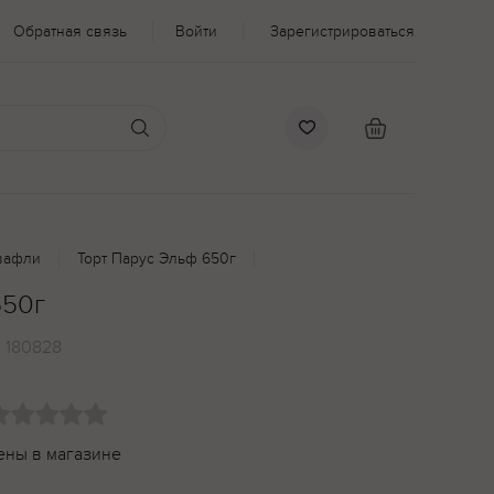
Обратная связь
Войти
Зарегистрироваться
вафли
Торт Парус Эльф 650г
650г
:
180828
ены в магазине