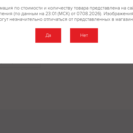
карамуазин; цукаты.
ация по стоимости и количеству товара представлена на са
ения (по данным на 23:01 (МСК) от 07.08.2026). Изображени
огут незначительно отличаться от представленных в магазин
Да
Нет
купить?
Описание
Отзывы