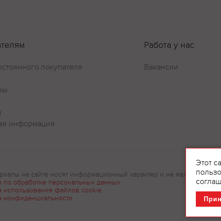
ателям
Работа у нас
остоянного покупателя
Вакансии
ны
Оставить отзыв
и
ая информация
Этот с
пользо
риалы на сайте носят информационный характер и не являются рек
соглаш
а по обработке персональных данных
а использования файлов cookie
а конфиденциальности
При