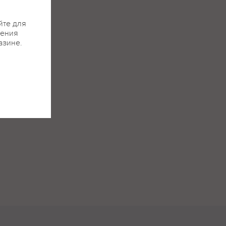
йте для
жения
азине.