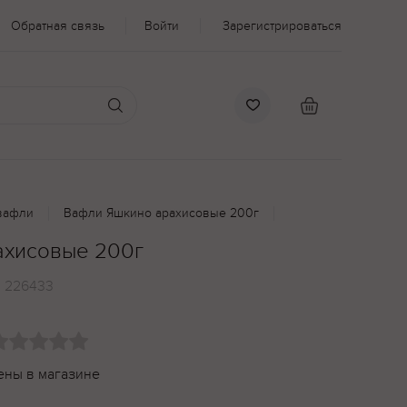
Обратная связь
Войти
Зарегистрироваться
вафли
Вафли Яшкино арахисовые 200г
ахисовые 200г
:
226433
ены в магазине