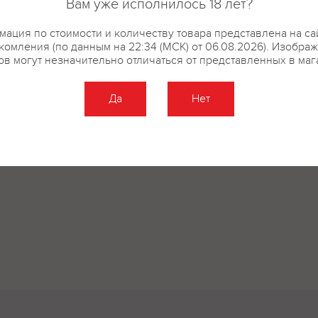
Вам уже исполнилось 18 лет?
ация по стоимости и количеству товара представлена на са
комления (по данным на 22:34 (МСК) от 06.08.2026). Изобра
ов могут незначительно отличаться от представленных в маг
Да
Нет