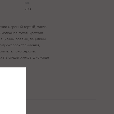
Вес
200
рахис жареный тертый, масла
а молочная сухая, крахмал
 лецитины соевые, лецитины
гидрокарбонат аммония,
слитель: Токоферолы,
ржать следы орехов, диоксида