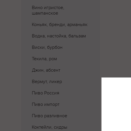
Вино игристое,
шампанское
Коньяк, бренди, арманьяк
Водка, настойка, бальзам
Виски, бурбон
Текила, ром
Джин, абсент
Вермут, ликер
Пиво Россия
Пиво импорт
Где 
Пиво разливное
Коктейли, сидры