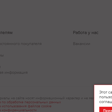
Оставить отзыв
ателям
Работа у нас
остоянного покупателя
Вакансии
ны
и
ая информация
Этот с
пользо
риалы на сайте носят информационный характер и не являются рек
соглаш
а по обработке персональных данных
а использования файлов cookie
а конфиденциальности
При