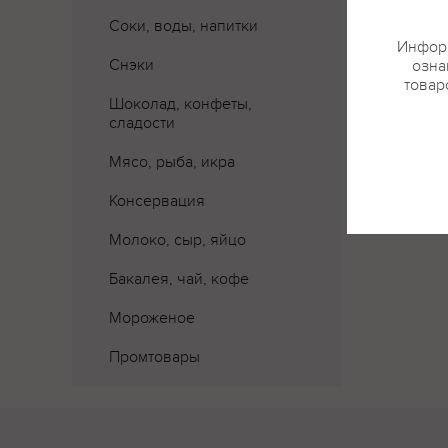
Соки, воды, напитки
Информ
Снэки
озна
товар
Шоколад, конфеты,
сладости
Мясо, рыба, икра
Консервация
Молоко, сыр, яйцо
Бакалея, чай, кофе
Мороженое
Промтовары