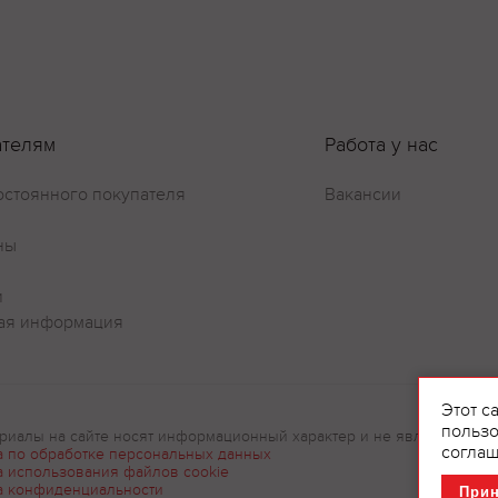
ателям
Работа у нас
остоянного покупателя
Вакансии
ны
и
ая информация
Этот с
пользо
риалы на сайте носят информационный характер и не являются рек
соглаш
а по обработке персональных данных
а использования файлов cookie
а конфиденциальности
При