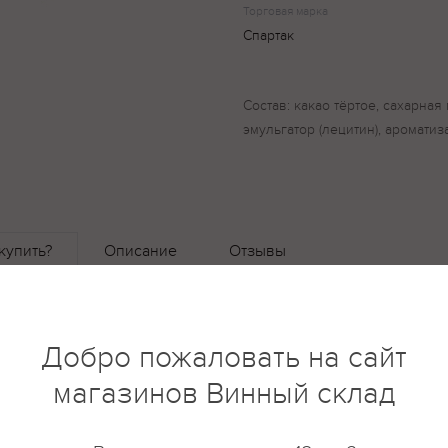
Торговая марка
Спартак
Состав: какао тёртое, сахарная 
эмульгатор (лецитин), ароматиз
купить?
Описание
Отзывы
Добро пожаловать на сайт
магазинов Винный склад