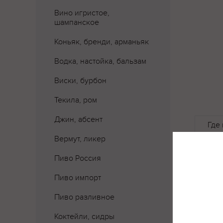
Вино игристое,
шампанское
Коньяк, бренди, арманьяк
Водка, настойка, бальзам
Виски, бурбон
Текила, ром
Джин, абсент
Где 
Вермут, ликер
Пиво Россия
Пиво импорт
Пиво разливное
Коктейли, сидры