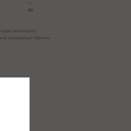
Вес
90
пудра, какао-масло,
атор натуральный «Ваниль».