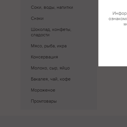
Соки, воды, напитки
Информ
Снэки
ознакомл
м
Шоколад, конфеты,
сладости
Мясо, рыба, икра
Консервация
Молоко, сыр, яйцо
Бакалея, чай, кофе
Мороженое
Промтовары