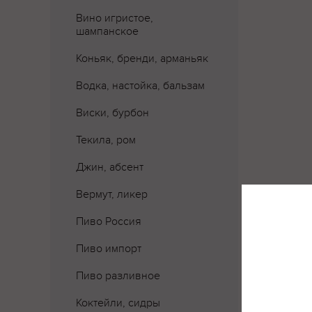
Вино игристое,
шампанское
Коньяк, бренди, арманьяк
Водка, настойка, бальзам
Виски, бурбон
Текила, ром
Джин, абсент
Вермут, ликер
Пиво Россия
Пиво импорт
Где 
Пиво разливное
Коктейли, сидры