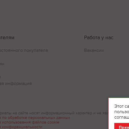
Оставить отзыв
ателям
Работа у нас
остоянного покупателя
Вакансии
ны
и
ая информация
Этот с
пользо
риалы на сайте носят информационный характер и не являются рек
соглаш
а по обработке персональных данных
а использования файлов cookie
а конфиденциальности
При