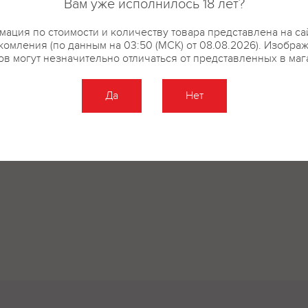
Вам уже исполнилось 18 лет?
ация по стоимости и количеству товара представлена на са
комления (по данным на 03:50 (МСК) от 08.08.2026). Изобра
ов могут незначительно отличаться от представленных в маг
Да
Нет