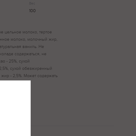
Вес
100
хое цельное молоко, тертое
енное молоко, молочный жир,
натуральная ваниль. Не
оладе содержаться, не
ао - 25%, сухой
 2,5%, сухой обезжиренный
 жир - 2,5%. Может содержать