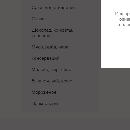
Соки, воды, напитки
Информ
Снэки
озна
товар
Шоколад, конфеты,
сладости
Мясо, рыба, икра
Консервация
Молоко, сыр, яйцо
Бакалея, чай, кофе
Мороженое
Промтовары