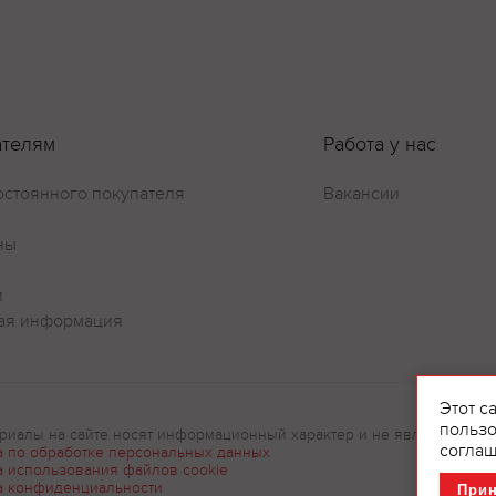
ателям
Работа у нас
остоянного покупателя
Вакансии
ны
и
ая информация
Этот с
пользо
риалы на сайте носят информационный характер и не являются рек
соглаш
а по обработке персональных данных
а использования файлов cookie
а конфиденциальности
При