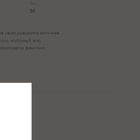
Вес
50
тое какао,сыворотка молочная
локо, молочный жир,
роматизатор (ванилин).