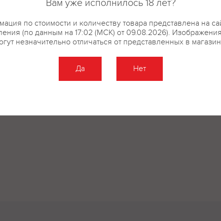
Вам уже исполнилось 18 лет?
ация по стоимости и количеству товара представлена на са
ения (по данным на 17:02 (МСК) от 09.08.2026). Изображени
огут незначительно отличаться от представленных в магазин
Да
Нет
Оставить отзыв