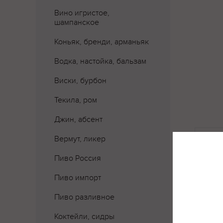
Вино игристое,
шампанское
Коньяк, бренди, арманьяк
Водка, настойка, бальзам
Виски, бурбон
Текила, ром
Джин, абсент
Где 
Вермут, ликер
Пиво Россия
Пиво импорт
Пиво разливное
Коктейли, сидры