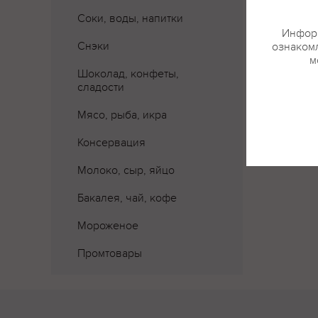
Соки, воды, напитки
Информ
Снэки
ознакомл
м
Шоколад, конфеты,
сладости
Мясо, рыба, икра
Консервация
Молоко, сыр, яйцо
Бакалея, чай, кофе
Мороженое
Промтовары