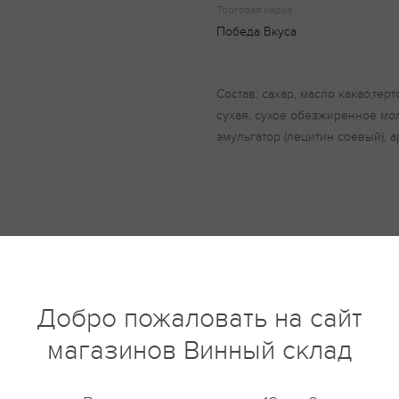
Торговая марка
Победа Вкуса
Состав: сахар, масло какао,тер
сухая, сухое обезжиренное мо
эмульгатор (лецитин соевый), а
купить?
Описание
Отзывы
Добро пожаловать на сайт
магазинов Винный склад