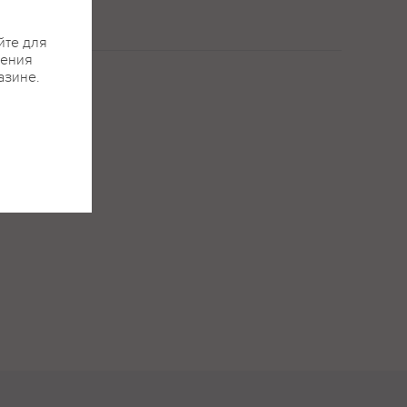
йте для
жения
азине.