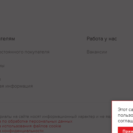
Оставить отзыв
ателям
Работа у нас
остоянного покупателя
Вакансии
ны
и
ая информация
Этот с
пользо
риалы на сайте носят информационный характер и не являются рек
соглаш
а по обработке персональных данных
а использования файлов cookie
а конфиденциальности
При