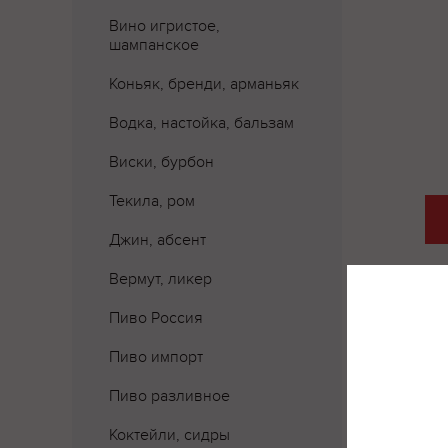
Вино игристое,
шампанское
Коньяк, бренди, арманьяк
Водка, настойка, бальзам
Виски, бурбон
Текила, ром
Джин, абсент
Вермут, ликер
Пиво Россия
Пиво импорт
Пиво разливное
Коктейли, сидры