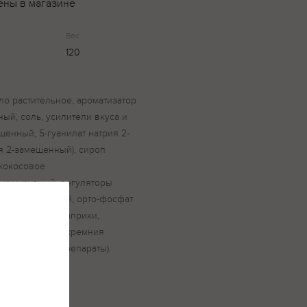
ены в магазине
Вес
120
ло растительное, ароматизатор
ный, соль, усилители вкуса и
ещенный, 5-гуанилат натрия 2-
я 2-замещенный), сироп
кокосовое
 кукурузный, регуляторы
ия 2-замещенный, орто-фосфат
ели (экстракт паприки,
гент - диоксид кремния
 вещества и препараты).