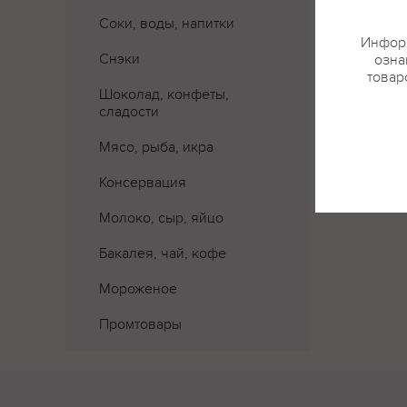
Соки, воды, напитки
Где 
Информ
Снэки
озна
товар
Шоколад, конфеты,
сладости
Мясо, рыба, икра
Консервация
Молоко, сыр, яйцо
Бакалея, чай, кофе
Мороженое
Промтовары