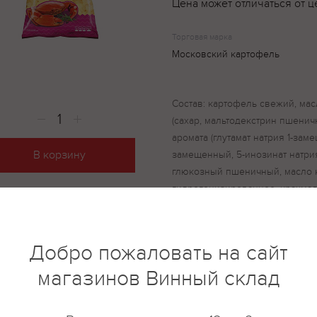
Цена может отличаться от ц
Торговая марка
Московский картофель
Состав: картофель свежий, мас
(сахар, мальтодекстрин пшенич
аромата (глутамат натрия 1-зам
В корзину
замещенный, 5-инозинат натри
глюкозный пшеничный, масло 
гидрогенизированное, крахмал
кислотности (орто-фосфат кал
кальция 3-замещенный), красит
каротины), антислеживающий а
Добро пожаловать на сайт
аморфный, вкусоароматические
магазинов Винный склад