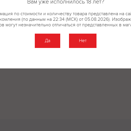
Вам уже исполнилось 18 лет?
купить?
Описание
Отзывы
ация по стоимости и количеству товара представлена на са
комления (по данным на 22:34 (МСК) от 05.08.2026). Изобра
ов могут незначительно отличаться от представленных в маг
Да
Нет