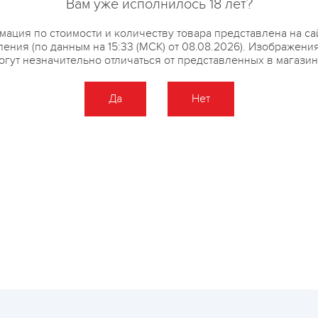
Вам уже исполнилось 18 лет?
ация по стоимости и количеству товара представлена на са
ения (по данным на 15:33 (МСК) от 08.08.2026). Изображени
огут незначительно отличаться от представленных в магазин
купить?
Описание
Отзывы
Да
Нет