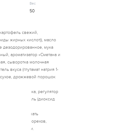
Вес
50
(картофель свежий,
риды жирных кислот)), масло
 дезодорированное, мука
ный, ароматизатор «Сметана и
чная, сыворотка молочная
ель вкуса (глутамат натрия 1-
 сухое, дрожжевой порошок
 смесь трав,
 порошок чеснока, регулятор
), антикомкователь (диоксид
ованная (соль,
укт может содержать
хиса, горчицы, орехов,
 их переработки.