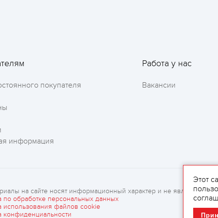
ателям
Работа у нас
Оставить отзыв
остоянного покупателя
Вакансии
ны
и
ая информация
Этот с
пользо
риалы на сайте носят информационный характер и не являются рек
соглаш
а по обработке персональных данных
а использования файлов cookie
а конфиденциальности
При