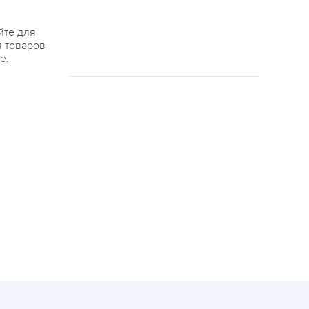
йте для
я товаров
е.