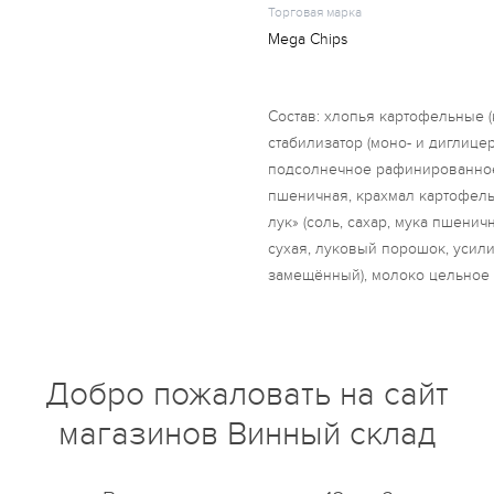
Торговая марка
Mega Chips
Состав: хлопья картофельные 
стабилизатор (моно- и диглице
подсолнечное рафинированное
пшеничная, крахмал картофель
лук» (соль, сахар, мука пшени
сухая, луковый порошок, усилит
замещённый), молоко цельное
(картофельный мальтодекстрин),
вкусоароматические вещества,
кислотности (яблочная кислота
кремния)), соль пищевая йодир
Добро пожаловать на сайт
антикомкователь (Е536)). Прод
магазинов Винный склад
незначительное количество ара
ракообразных, сои и продуктов