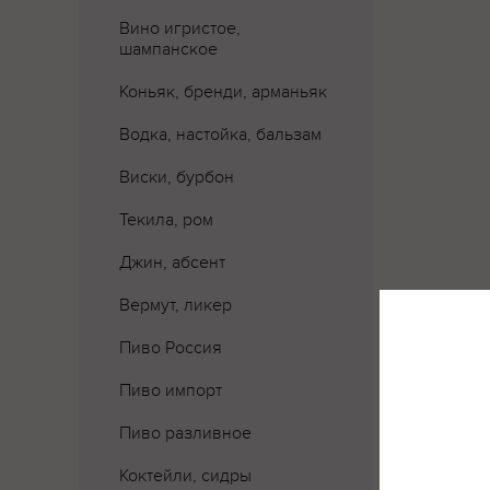
Вино игристое,
шампанское
Коньяк, бренди, арманьяк
Водка, настойка, бальзам
Виски, бурбон
Текила, ром
Джин, абсент
Вермут, ликер
Пиво Россия
Пиво импорт
Пиво разливное
Где 
Коктейли, сидры