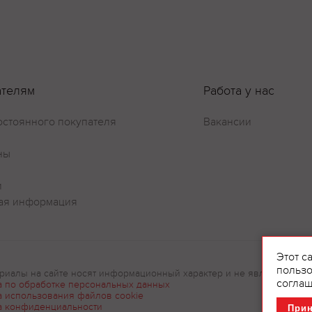
Оставить отзыв
ателям
Работа у нас
остоянного покупателя
Вакансии
ны
и
ая информация
Этот с
пользо
риалы на сайте носят информационный характер и не являются рек
соглаш
а по обработке персональных данных
а использования файлов cookie
а конфиденциальности
При