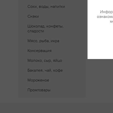
Соки, воды, напитки
Информ
Снэки
ознакомл
м
Шоколад, конфеты,
сладости
Мясо, рыба, икра
Консервация
Молоко, сыр, яйцо
Бакалея, чай, кофе
Мороженое
Промтовары