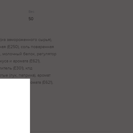
Вес
50
 (из замороженного сырья),
ная (Е250), соль поваренная
р, молочный белок, регулятор
куса и аромата (Е621),
итель (Е301), кпд
тые (лук, паприка), аромат
тель вкуса и аромата (Е621),
р).