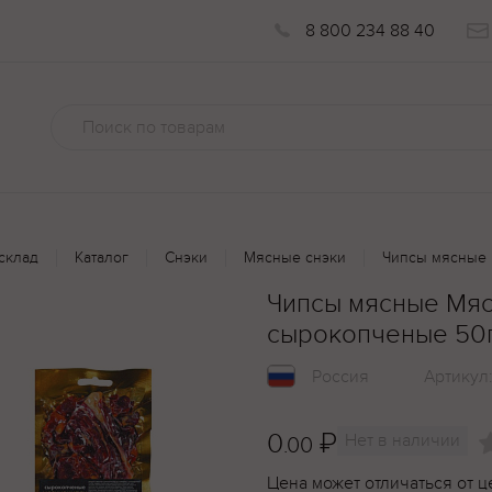
8 800 234 88 40
склад
Каталог
Снэки
Мясные снэки
Чипсы мясные 
Чипсы мясные Мяс
сырокопченые 50
Россия
Артикул
0
₽
Нет в наличии
.00
Цена может отличаться от ц