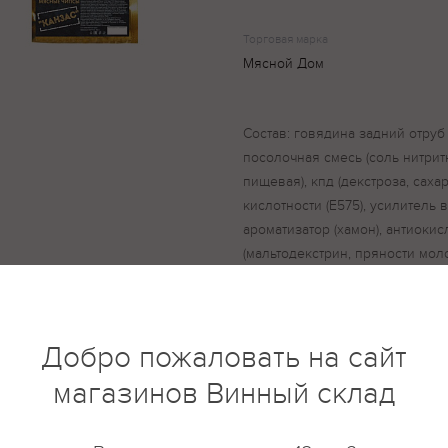
Торговая марка
Мясной Дом
Состав: говядина задний отруб
посолочная смесь (соль нитрит
пищевая), кпд (декстроза, саха
кислотности (Е575), усилитель в
ароматизатор (хамон), антиокисл
(мальтодекстрин, пряности моло
(барбекю, перец черный), усили
сыворотка молочная сухая, саха
Добро пожаловать на сайт
магазинов Винный склад
купить?
Описание
Отзывы