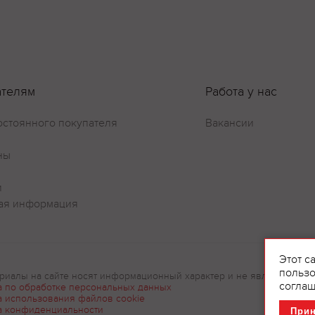
Оставить отзыв
ателям
Работа у нас
остоянного покупателя
Вакансии
ны
и
ая информация
Этот с
пользо
риалы на сайте носят информационный характер и не являются рек
соглаш
а по обработке персональных данных
а использования файлов cookie
а конфиденциальности
При