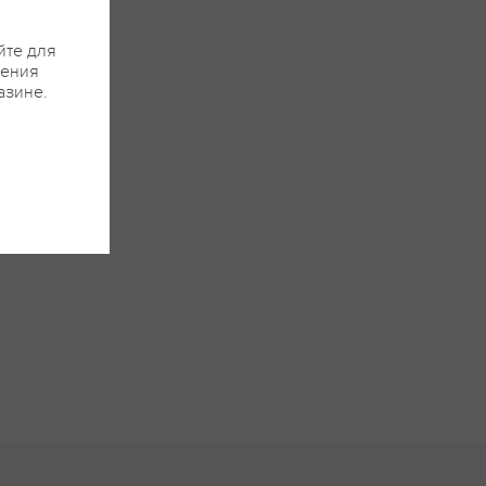
йте для
жения
азине.