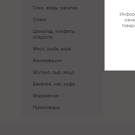
Соки, воды, напитки
Информ
Снэки
озна
товар
Шоколад, конфеты,
сладости
Мясо, рыба, икра
Консервация
Молоко, сыр, яйцо
Бакалея, чай, кофе
Мороженое
Промтовары