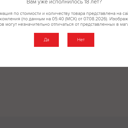
Вам уже исполнилось 18 лет?
ация по стоимости и количеству товара представлена на са
комления (по данным на 05:40 (МСК) от 07.08.2026). Изобра
ов могут незначительно отличаться от представленных в маг
Да
Нет