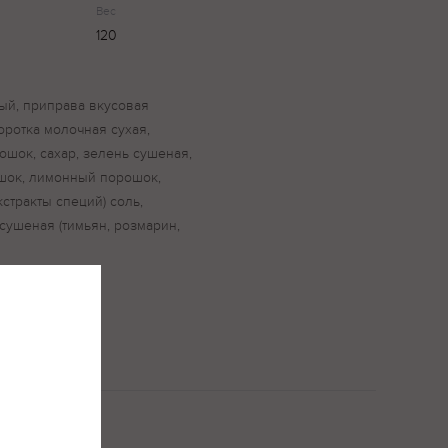
Вес
120
ый, приправа вкусовая
оротка молочная сухая,
ошок, сахар, зелень сушеная,
шок, лимонный порошок,
стракты специй) соль,
сушеная (тимьян, розмарин,