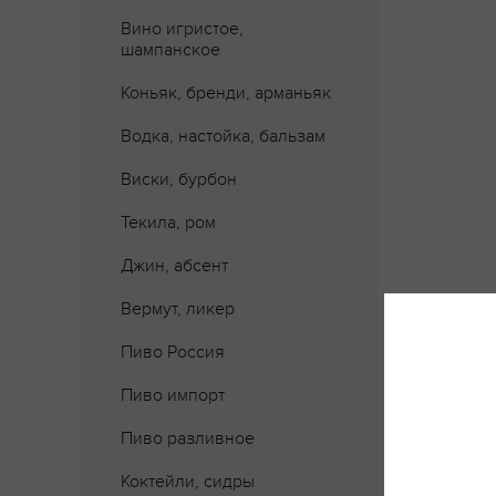
Вино игристое,
шампанское
Коньяк, бренди, арманьяк
Водка, настойка, бальзам
Виски, бурбон
Текила, ром
Джин, абсент
Вермут, ликер
Пиво Россия
Пиво импорт
Где 
Пиво разливное
Коктейли, сидры