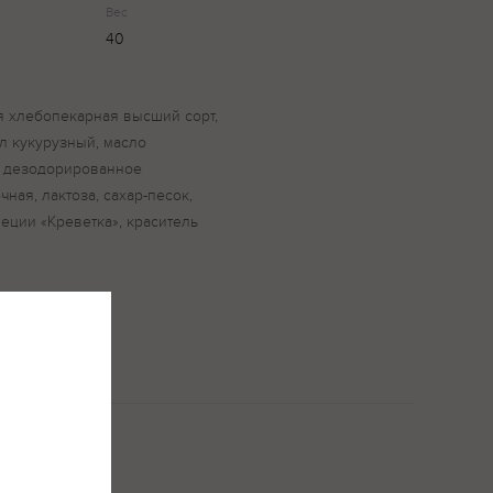
Вес
40
ая хлебопекарная высший сорт,
л кукурузный, масло
 дезодорированное
ная, лактоза, сахар-песок,
пеции «Креветка», краситель