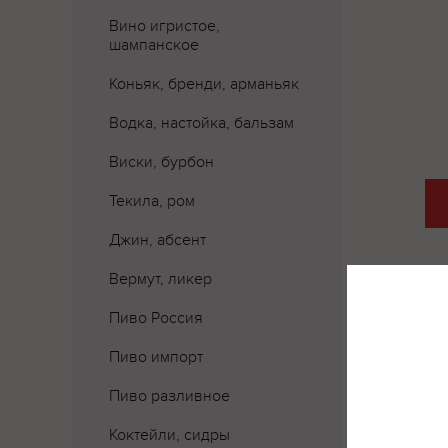
Вино игристое,
шампанское
Коньяк, бренди, арманьяк
Водка, настойка, бальзам
Виски, бурбон
Текила, ром
Джин, абсент
Вермут, ликер
Пиво Россия
Где 
Пиво импорт
Пиво разливное
Коктейли, сидры