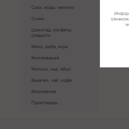
Соки, воды, напитки
Информ
Снэки
ознакомл
м
Шоколад, конфеты,
сладости
Мясо, рыба, икра
Консервация
Молоко, сыр, яйцо
Бакалея, чай, кофе
Мороженое
Промтовары