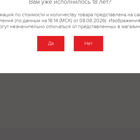
Вам уже исполнилось 18 лет?
ация по стоимости и количеству товара представлена на са
ения (по данным на 16:14 (МСК) от 08.08.2026). Изображени
огут незначительно отличаться от представленных в магазин
Да
Нет
Оставить отзыв