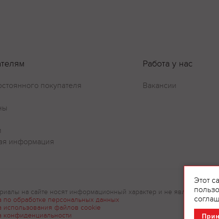
ателям
Работа у нас
остоянного покупателя
Вакансии
ны
и
ая информация
Этот с
пользо
риалы на сайте носят информационный характер и не являются рек
соглаш
а по обработке персональных данных
а использования файлов cookie
а конфиденциальности
При