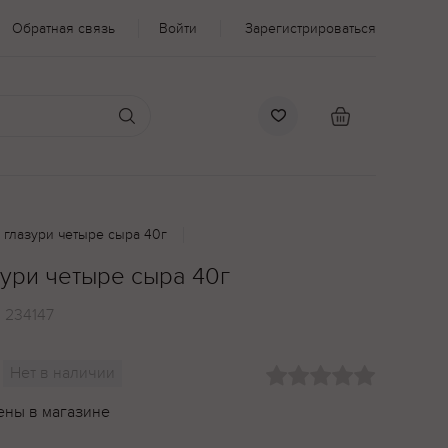
Обратная связь
Войти
Зарегистрироваться
 глазури четыре сыра 40г
зури четыре сыра 40г
:
234147
Нет в наличии
ены в магазине