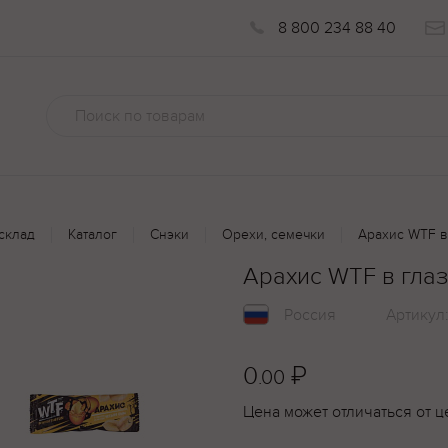
8 800 234 88 40
склад
Каталог
Снэки
Орехи, семечки
Арахис WTF в
Арахис WTF в гла
Россия
Артикул
0
₽
.00
Цена может отличаться от ц