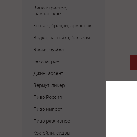
Вино игристое,
шампанское
Коньяк, бренди, арманьяк
Водка, настойка, бальзам
Виски, бурбон
Текила, ром
Джин, абсент
Вермут, ликер
Пиво Россия
Где 
Пиво импорт
Пиво разливное
Коктейли, сидры