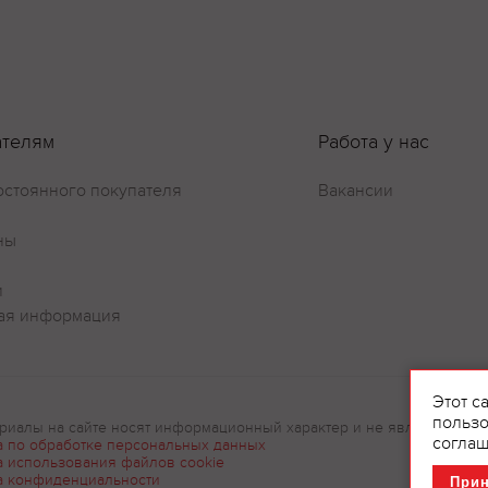
ателям
Работа у нас
остоянного покупателя
Вакансии
ны
и
ая информация
Этот с
пользо
риалы на сайте носят информационный характер и не являются рек
соглаш
а по обработке персональных данных
а использования файлов cookie
а конфиденциальности
При