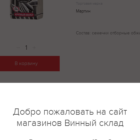
Торговая марка
Мартин
Состав: семечки отборные обж
В корзину
купить?
Описание
Отзывы
Добро пожаловать на сайт
магазинов Винный склад