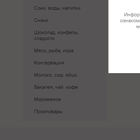
Соки, воды, напитки
Информ
Снэки
ознакомл
м
Шоколад, конфеты,
сладости
Мясо, рыба, икра
Консервация
Молоко, сыр, яйцо
Бакалея, чай, кофе
Мороженое
Промтовары