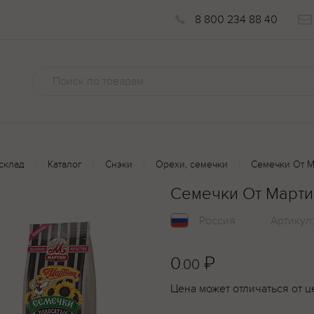
8 800 234 88 40
склад
Каталог
Снэки
Орехи, семечки
Семечки От М
Семечки От Марти
Россия
Артикул
0
₽
.00
Цена может отличаться от ц