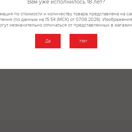
Вам уже исполнилось 18 лет?
ация по стоимости и количеству товара представлена на са
ения (по данным на 15:54 (МСК) от 07.08.2026). Изображени
огут незначительно отличаться от представленных в магазин
Да
Нет
Оставить отзыв