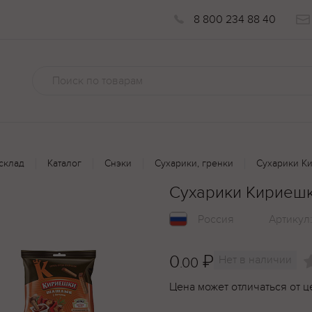
8 800 234 88 40
склад
Каталог
Снэки
Сухарики, гренки
Сухарики К
Сухарики Кириешк
Россия
Артикул
0
₽
Нет в наличии
.00
Цена может отличаться от ц