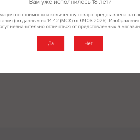
Вам уже исполнилось 18 лет?
купить?
Описание
Отзывы
ация по стоимости и количеству товара представлена на са
ения (по данным на 14:42 (МСК) от 09.08.2026). Изображени
огут незначительно отличаться от представленных в магазин
Да
Нет