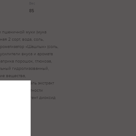
Вес
85
и пшеничной муки (мука
ая 2 сорт, вода, соль,
ароматизатор «Шашлык» (соль,
усилители вкуса и аромата
, паприка порошок, глюкоза,
ельный гидролизованный,
ие вещества,
специи, краситель экстракт
гуляторы кислотности
ислеживающий агент диоксид