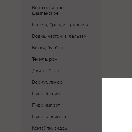
Вино игристое,
шампанское
Коньяк, бренди, арманьяк
Водка, настойка, бальзам
Виски, бурбон
Текила, ром
Джин, абсент
Вермут, ликер
Пиво Россия
Пиво импорт
Пиво разливное
Коктейли, сидры