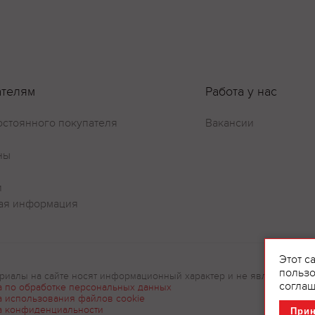
Оставить отзыв
ателям
Работа у нас
остоянного покупателя
Вакансии
ны
и
ая информация
Этот с
пользо
риалы на сайте носят информационный характер и не являются рек
соглаш
а по обработке персональных данных
а использования файлов cookie
а конфиденциальности
При