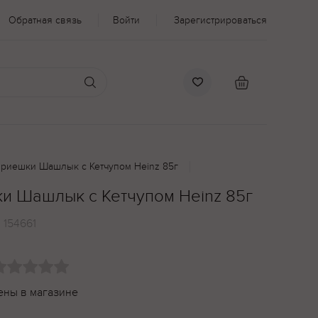
Обратная связь
Войти
Зарегистрироваться
ириешки Шашлык с Кетчупом Heinz 85г
и Шашлык с Кетчупом Heinz 85г
:
154661
ены в магазине