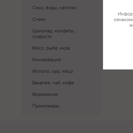
Где 
Соки, воды, напитки
Информ
Снэки
ознакомл
м
Шоколад, конфеты,
сладости
Мясо, рыба, икра
Консервация
Молоко, сыр, яйцо
Бакалея, чай, кофе
Мороженое
Промтовары