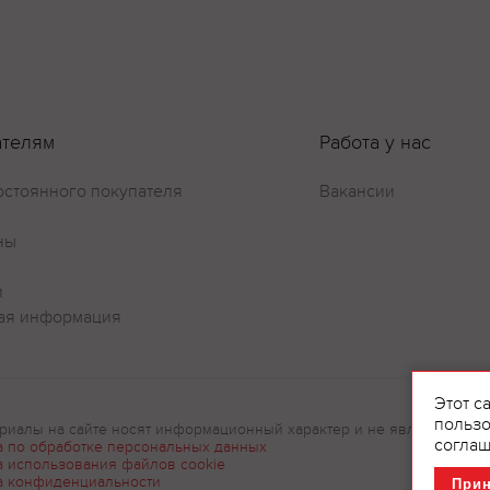
Оставить отзыв
ателям
Работа у нас
остоянного покупателя
Вакансии
ны
и
ая информация
Этот с
пользо
риалы на сайте носят информационный характер и не являются рек
соглаш
а по обработке персональных данных
а использования файлов cookie
а конфиденциальности
При