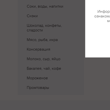
Соки, воды, напитки
Информ
Снэки
ознакомл
м
Шоколад, конфеты,
сладости
Мясо, рыба, икра
Консервация
Молоко, сыр, яйцо
Бакалея, чай, кофе
Мороженое
Промтовары