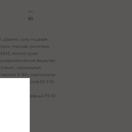
Вес
80
т, дрожжи, соль пищевая,
стрин, глюкоза, усилитель
 Е621), молоко сухое
усоароматические вещества,
 специи, натуральный
паприки Е 160с (маслосмолы
и (лимонная кислота ЕЗ З 0),
та ЕЗ З О),
ид кремния аморфный Е5 51).