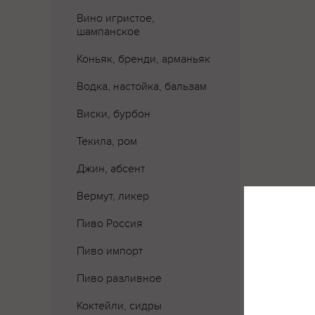
Вино игристое,
шампанское
Коньяк, бренди, арманьяк
Водка, настойка, бальзам
Виски, бурбон
Текила, ром
Джин, абсент
Вермут, ликер
Пиво Россия
Пиво импорт
Пиво разливное
Коктейли, сидры
Где 