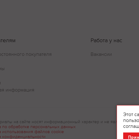
ателям
Работа у нас
остоянного покупателя
Вакансии
ны
и
ая информация
Этот с
пользо
риалы на сайте носят информационный характер и не являются рек
соглаш
а по обработке персональных данных
а использования файлов cookie
а конфиденциальности
При