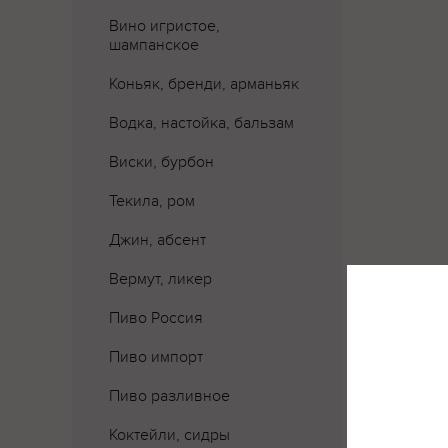
Вино игристое,
шампанское
Коньяк, бренди, арманьяк
Водка, настойка, бальзам
Виски, бурбон
Текила, ром
Джин, абсент
Вермут, ликер
Пиво Россия
Пиво импорт
Где 
Пиво разливное
Коктейли, сидры