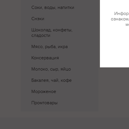
Соки, воды, напитки
Информ
Снэки
ознакомл
м
Шоколад, конфеты,
сладости
Мясо, рыба, икра
Консервация
Молоко, сыр, яйцо
Бакалея, чай, кофе
Мороженое
Промтовары