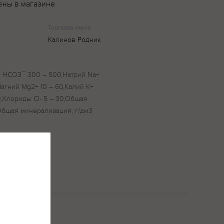
ены в магазине
Торговая марка
Калинов Родник
он НСО3¯ 300 – 500,Натрий Na+
Магний Mg2+ 10 – 60,Калий К+
0,Хлориды Cl- 5 – 30,Общая
,Общая минерализация, г/дм3