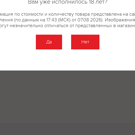
Вам уже исполнилось 18 лет?
ация по стоимости и количеству товара представлена на са
ения (по данным на 17:43 (МСК) от 07.08.2026). Изображени
огут незначительно отличаться от представленных в магазин
Да
Нет
Оставить отзыв