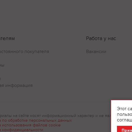
ателям
Работа у нас
остоянного покупателя
Вакансии
ны
и
ая информация
Этот с
пользо
риалы на сайте носят информационный характер и не являются рек
соглаш
а по обработке персональных данных
а использования файлов cookie
а конфиденциальности
При