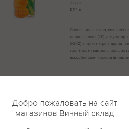
Объем
0.24 л.
Состав: вода, сахар, сок алоэ в
порошок алоэ (7%), регулятор 
(Е330), цитрат натрия, ароматиз
геллановая камедь, порошок г
аскорбиновая кислота (витамин 
купить?
Описание
Отзывы
Добро пожаловать на сайт
магазинов Винный склад