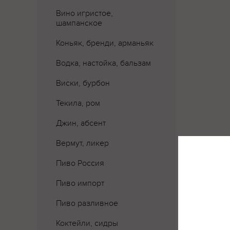
Вино игристое,
шампанское
Коньяк, бренди, арманьяк
Водка, настойка, бальзам
Виски, бурбон
Текила, ром
Джин, абсент
Вермут, ликер
Пиво Россия
Где 
Пиво импорт
Пиво разливное
Коктейли, сидры