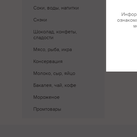
Соки, воды, напитки
Информ
Снэки
ознакомл
м
Шоколад, конфеты,
сладости
Мясо, рыба, икра
Консервация
Молоко, сыр, яйцо
Бакалея, чай, кофе
Мороженое
Промтовары