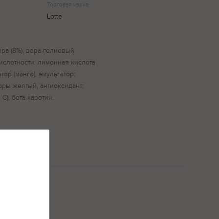
Торговая марка
Lotte
ера (8%), вера-гелиевый
кислотности: лимонная кислота
атор (манго), эмульгатор:
оры желтый, антиоксидант:
С), бета-каротин.