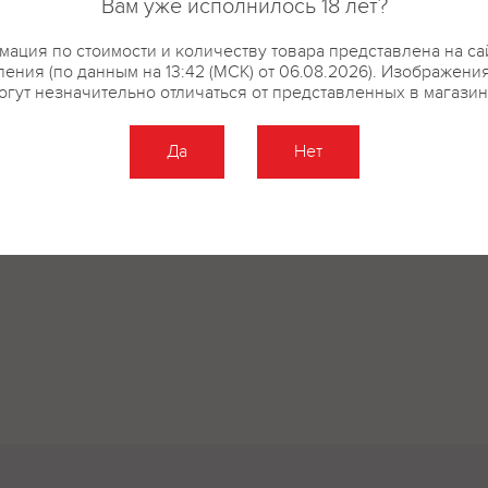
Вам уже исполнилось 18 лет?
ация по стоимости и количеству товара представлена на са
ения (по данным на 13:42 (МСК) от 06.08.2026). Изображени
огут незначительно отличаться от представленных в магазин
Да
Нет
Оставить отзыв