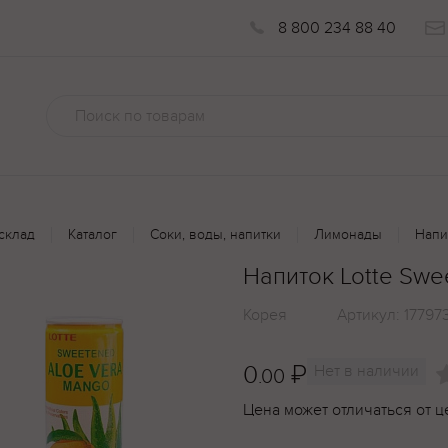
8 800 234 88 40
склад
Каталог
Соки, воды, напитки
Лимонады
Напи
Напиток Lotte Sw
Корея
Артикул:
17797
0
₽
Нет в наличии
.00
Цена может отличаться от ц